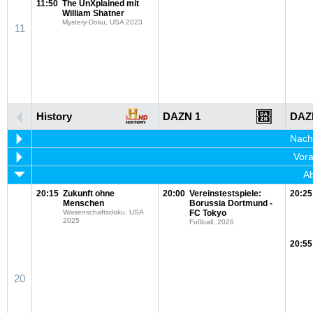
11:50
The UnXplained mit
William Shatner
Mystery-Doku, USA 2023
11
History
DAZN 1
DAZ
Nachm
Vora
Ab
20:15
Zukunft ohne
20:00
Vereinstestspiele:
20:25
Menschen
Borussia Dortmund -
Wissenschaftsdoku, USA
FC Tokyo
2025
Fußball, 2026
20:55
20