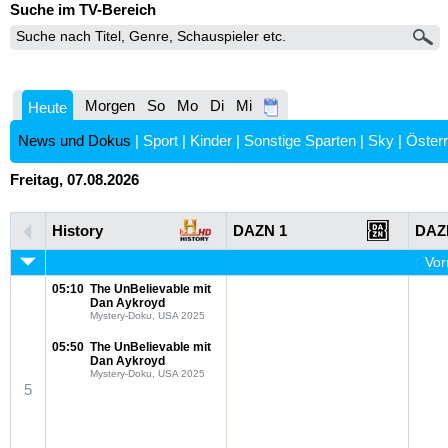
Suche im TV-Bereich
Morgen
So
Mo
Di
Mi
Heute
News und Dokus
|
Sport
|
Kinder
|
Sonstige Sparten
|
Sky
|
Österr
Freitag, 07.08.2026
History
DAZN 1
DAZ
Vor
05:10
The UnBelievable mit
Dan Aykroyd
Mystery-Doku, USA 2025
05:50
The UnBelievable mit
Dan Aykroyd
Mystery-Doku, USA 2025
5