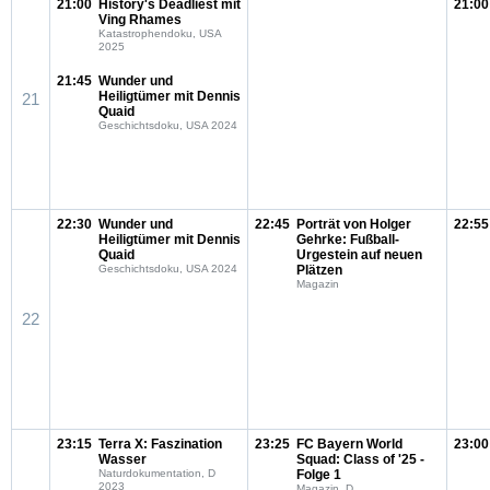
21:00
History's Deadliest mit
21:00
Ving Rhames
Katastrophendoku, USA
2025
21:45
Wunder und
Heiligtümer mit Dennis
21
Quaid
Geschichtsdoku, USA 2024
22:30
Wunder und
22:45
Porträt von Holger
22:55
Heiligtümer mit Dennis
Gehrke: Fußball-
Quaid
Urgestein auf neuen
Geschichtsdoku, USA 2024
Plätzen
Magazin
22
23:15
Terra X: Faszination
23:25
FC Bayern World
23:00
Wasser
Squad: Class of '25 -
Naturdokumentation, D
Folge 1
2023
Magazin, D