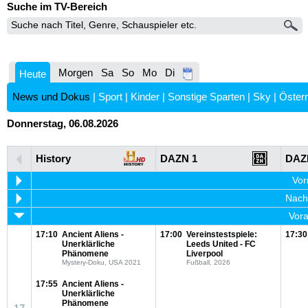
Suche im TV-Bereich
Morgen
Sa
So
Mo
Di
Heute
News und Dokus
|
Sport
|
Kinder
|
Sonstige Sparten
|
Sky
|
Österr
Donnerstag, 06.08.2026
History
DAZN 1
DAZ
Vor
Nachm
Vora
17:10
Ancient Aliens -
17:00
Vereinstestspiele:
17:30
Unerklärliche
Leeds United - FC
Phänomene
Liverpool
Mystery-Doku, USA 2021
Fußball, 2026
17:55
Ancient Aliens -
Unerklärliche
Phänomene