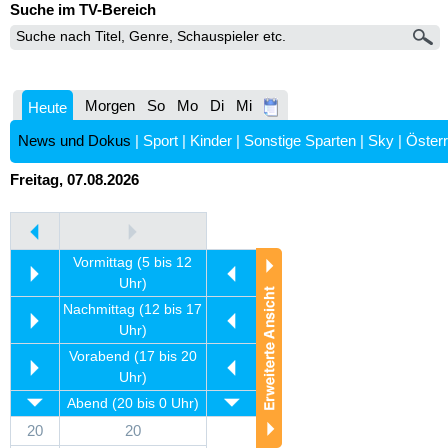
Suche im TV-Bereich
Morgen
So
Mo
Di
Mi
Heute
News und Dokus
|
Sport
|
Kinder
|
Sonstige Sparten
|
Sky
|
Österr
Freitag, 07.08.2026
Vormittag (5 bis 12
Uhr)
Nachmittag (12 bis 17
Uhr)
Vorabend (17 bis 20
Uhr)
Abend (20 bis 0 Uhr)
20
20