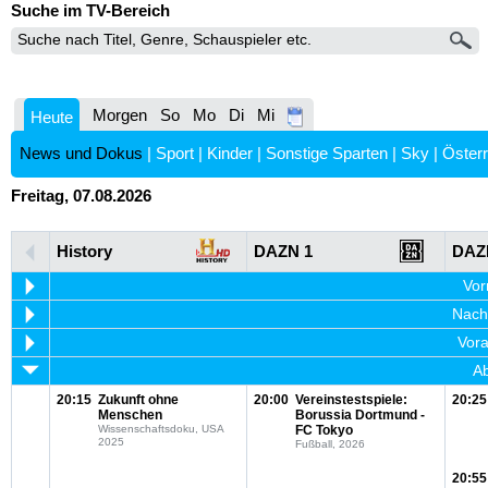
Suche im TV-Bereich
Morgen
So
Mo
Di
Mi
Heute
News und Dokus
|
Sport
|
Kinder
|
Sonstige Sparten
|
Sky
|
Österr
Freitag, 07.08.2026
History
DAZN 1
DAZ
Vor
Nachm
Vora
Ab
20:15
Zukunft ohne
20:00
Vereinstestspiele:
20:25
Menschen
Borussia Dortmund -
Wissenschaftsdoku, USA
FC Tokyo
2025
Fußball, 2026
20:55