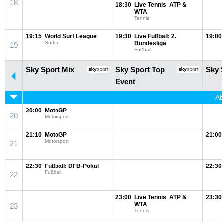
18
18:30
Live Tennis: ATP &
WTA
Tennis
19:15
World Surf League
19:30
Live Fußball: 2.
19:00
Surfen
Bundesliga
19
Fußball
Sky Sport Mix
Sky Sport Top
Sky 
Event
Ab
20:00
MotoGP
20
Motorsport
21:10
MotoGP
21:00
Motorsport
21
22:30
Fußball: DFB-Pokal
22:30
Fußball
22
23:00
Live Tennis: ATP &
23:30
WTA
23
Tennis