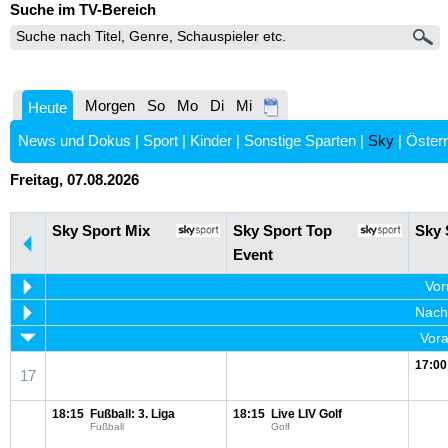
Suche im TV-Bereich
Morgen
So
Mo
Di
Mi
Heute
News und Dokus
|
Sport
|
Kinder
|
Sonstige Sparten
|
Sky
|
Österr
Freitag, 07.08.2026
Sky Sport Mix
Sky Sport Top
Sky 
Event
Vor
Nachm
Vora
17:00
17
18:15
Fußball: 3. Liga
18:15
Live LIV Golf
Fußball
Golf