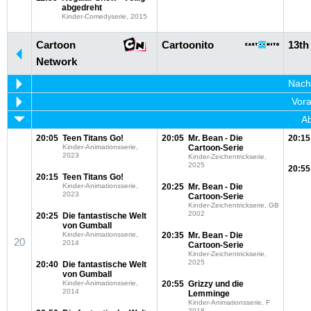
abgedreht
Kinder-Comedyserie, 2015
Cartoon
Cartoonito
13th
Network
Nachm
Vora
Ab
20:05
Teen Titans Go!
20:05
Mr. Bean - Die
20:15
Kinder-Animationsserie,
Cartoon-Serie
2023
Kinder-Zeichentrickserie,
2025
20:55
20:15
Teen Titans Go!
Kinder-Animationsserie,
20:25
Mr. Bean - Die
2023
Cartoon-Serie
Kinder-Zeichentrickserie, GB
2002
20:25
Die fantastische Welt
von Gumball
Kinder-Animationsserie,
20:35
Mr. Bean - Die
20
2014
Cartoon-Serie
Kinder-Zeichentrickserie,
2025
20:40
Die fantastische Welt
von Gumball
Kinder-Animationsserie,
20:55
Grizzy und die
2014
Lemminge
Kinder-Animationsserie, F
2018