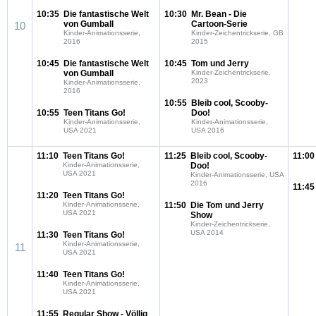
10:35
Die fantastische Welt
10:30
Mr. Bean - Die
von Gumball
Cartoon-Serie
10
Kinder-Animationsserie,
Kinder-Zeichentrickserie, GB
2016
2015
10:45
Die fantastische Welt
10:45
Tom und Jerry
von Gumball
Kinder-Zeichentrickserie,
2023
Kinder-Animationsserie,
2016
10:55
Bleib cool, Scooby-
10:55
Teen Titans Go!
Doo!
Kinder-Animationsserie,
Kinder-Animationsserie,
USA 2021
USA 2016
11:10
Teen Titans Go!
11:25
Bleib cool, Scooby-
11:00
Kinder-Animationsserie,
Doo!
USA 2021
Kinder-Animationsserie, USA
2016
11:45
11:20
Teen Titans Go!
Kinder-Animationsserie,
11:50
Die Tom und Jerry
USA 2021
Show
Kinder-Zeichentrickserie,
USA 2014
11:30
Teen Titans Go!
Kinder-Animationsserie,
11
USA 2021
11:40
Teen Titans Go!
Kinder-Animationsserie,
USA 2021
11:55
Regular Show - Völlig