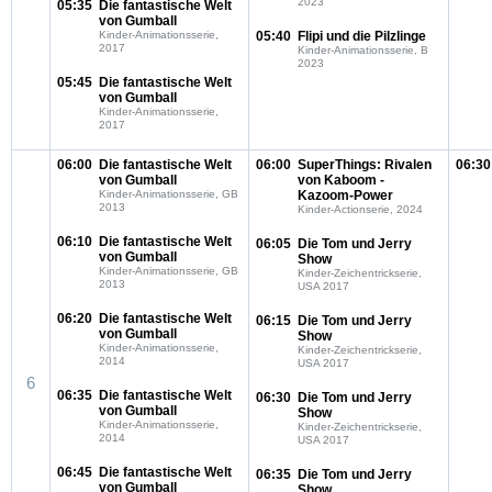
2023
05:35
Die fantastische Welt
von Gumball
Kinder-Animationsserie,
05:40
Flipi und die Pilzlinge
2017
Kinder-Animationsserie, B
2023
05:45
Die fantastische Welt
von Gumball
Kinder-Animationsserie,
2017
06:00
Die fantastische Welt
06:00
SuperThings: Rivalen
06:30
von Gumball
von Kaboom -
Kinder-Animationsserie, GB
Kazoom-Power
2013
Kinder-Actionserie, 2024
06:10
Die fantastische Welt
06:05
Die Tom und Jerry
von Gumball
Show
Kinder-Animationsserie, GB
Kinder-Zeichentrickserie,
2013
USA 2017
06:20
Die fantastische Welt
06:15
Die Tom und Jerry
von Gumball
Show
Kinder-Animationsserie,
Kinder-Zeichentrickserie,
2014
USA 2017
6
06:35
Die fantastische Welt
06:30
Die Tom und Jerry
von Gumball
Show
Kinder-Animationsserie,
Kinder-Zeichentrickserie,
2014
USA 2017
06:45
Die fantastische Welt
06:35
Die Tom und Jerry
von Gumball
Show