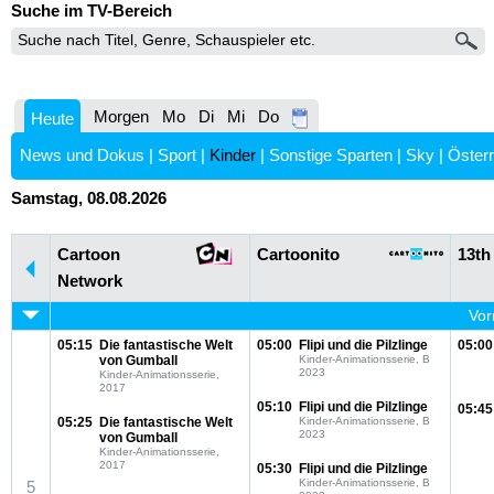
Suche im TV-Bereich
Morgen
Mo
Di
Mi
Do
Heute
News und Dokus
|
Sport
|
Kinder
|
Sonstige Sparten
|
Sky
|
Österr
Samstag, 08.08.2026
Cartoon
Cartoonito
13th
Network
Vor
05:15
Die fantastische Welt
05:00
Flipi und die Pilzlinge
05:00
von Gumball
Kinder-Animationsserie, B
2023
Kinder-Animationsserie,
2017
05:10
Flipi und die Pilzlinge
05:45
05:25
Die fantastische Welt
Kinder-Animationsserie, B
2023
von Gumball
Kinder-Animationsserie,
2017
05:30
Flipi und die Pilzlinge
Kinder-Animationsserie, B
5