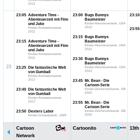
2011
23:05
Adventure Time -
23:00
Bugs Bunnys
23:10
Abenteuerzeit mit Finn
Baumeister
und Jake
Kinder-Abenteuerserie, USA
2022
Kinder-Animationsserie,
23:55
2011
23:15
Bugs Bunnys
23:15
Adventure Time -
Baumeister
Abenteuerzeit mit Finn
Kinder-Abenteuerserie, USA
2022
und Jake
Kinder-Animationsserie,
2011
23:30
Bugs Bunnys
Baumeister
23
23:25
Die fantastische Welt
Kinder-Abenteuerserie, USA
2022
von Gumball
Kinder-Animationsserie,
2017
23:45
Mr. Bean - Die
Cartoon-Serie
23:40
Die fantastische Welt
Kinder-Zeichentrickserie, GB
2002
von Gumball
Kinder-Animationsserie,
2017
23:55
Mr. Bean - Die
Cartoon-Serie
23:50
Dexters Labor
Kinder-Zeichentrickserie, GB
2002
Kinder-Comedyserie, 1995
Cartoon
Cartoonito
13th
Network