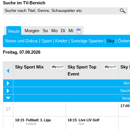
Suche im TV-Bereich
Morgen
So
Mo
Di
Mi
Heute
News und Dokus
|
Sport
|
Kinder
|
Sonstige Sparten
|
Sky
|
Österr
Freitag, 07.08.2026
Sky Sport Mix
Sky Sport Top
Sky 
Event
Vor
Nachm
Vora
17:00
17
18:15
Fußball: 3. Liga
18:15
Live LIV Golf
Fußball
Golf