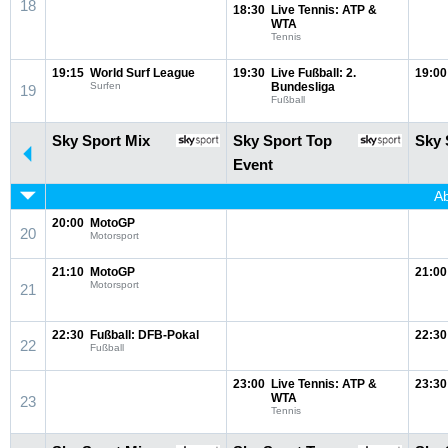
18
18:30
Live Tennis: ATP &
WTA
Tennis
19:15
World Surf League
19:30
Live Fußball: 2.
19:00
Surfen
Bundesliga
19
Fußball
Sky Sport Mix
Sky Sport Top
Sky 
Event
Ab
20:00
MotoGP
20
Motorsport
21:10
MotoGP
21:00
Motorsport
21
22:30
Fußball: DFB-Pokal
22:30
22
Fußball
23:00
Live Tennis: ATP &
23:30
WTA
23
Tennis