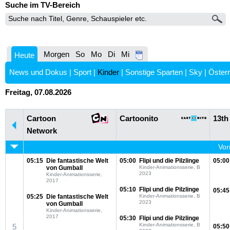
Suche im TV-Bereich
Morgen
So
Mo
Di
Mi
Heute
News und Dokus
|
Sport
|
Kinder
|
Sonstige Sparten
|
Sky
|
Österr
Freitag, 07.08.2026
Cartoon
Cartoonito
13th
Network
Vor
05:15
Die fantastische Welt
05:00
Flipi und die Pilzlinge
05:00
von Gumball
Kinder-Animationsserie, B
2023
Kinder-Animationsserie,
2017
05:10
Flipi und die Pilzlinge
05:45
05:25
Die fantastische Welt
Kinder-Animationsserie, B
2023
von Gumball
Kinder-Animationsserie,
2017
05:30
Flipi und die Pilzlinge
Kinder-Animationsserie, B
5
05:50