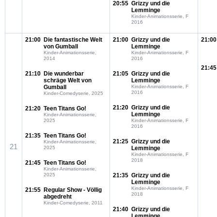
20:55
Grizzy und die
Lemminge
Kinder-Animationsserie, F
2016
21:00
Die fantastische Welt
21:00
Grizzy und die
21:00
von Gumball
Lemminge
Kinder-Animationsserie,
Kinder-Animationsserie, F
2014
2016
21:45
21:10
Die wunderbar
21:05
Grizzy und die
schräge Welt von
Lemminge
Gumball
Kinder-Animationsserie, F
2016
Kinder-Comedyserie, 2025
21:20
Grizzy und die
21:20
Teen Titans Go!
Lemminge
Kinder-Animationsserie,
2025
Kinder-Animationsserie, F
2016
21:35
Teen Titans Go!
21:25
Grizzy und die
Kinder-Animationsserie,
21
2025
Lemminge
Kinder-Animationsserie, F
2018
21:45
Teen Titans Go!
Kinder-Animationsserie,
2025
21:35
Grizzy und die
Lemminge
Kinder-Animationsserie, F
21:55
Regular Show - Völlig
2018
abgedreht
Kinder-Comedyserie, 2011
21:40
Grizzy und die
Lemminge