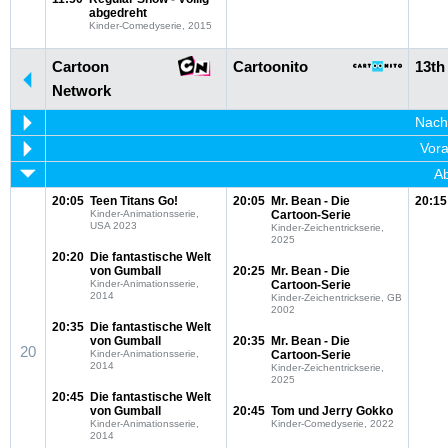
abgedreht
Kinder-Comedyserie, 2015
Cartoon
Cartoonito
13th
Network
Nachm
Vora
Ab
20:05
Teen Titans Go!
20:05
Mr. Bean - Die
20:15
Kinder-Animationsserie,
Cartoon-Serie
USA 2023
Kinder-Zeichentrickserie,
2025
20:20
Die fantastische Welt
von Gumball
20:25
Mr. Bean - Die
Kinder-Animationsserie,
Cartoon-Serie
2014
Kinder-Zeichentrickserie, GB
2002
20:35
Die fantastische Welt
von Gumball
20:35
Mr. Bean - Die
20
Kinder-Animationsserie,
Cartoon-Serie
2014
Kinder-Zeichentrickserie,
2025
20:45
Die fantastische Welt
von Gumball
20:45
Tom und Jerry Gokko
Kinder-Animationsserie,
Kinder-Comedyserie, 2022
2014