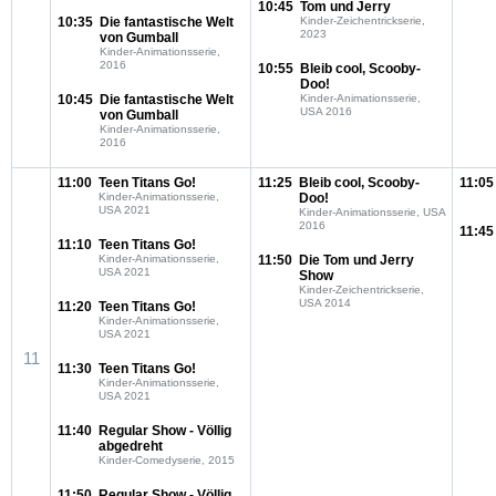
10:45
Tom und Jerry
10:35
Die fantastische Welt
Kinder-Zeichentrickserie,
2023
von Gumball
Kinder-Animationsserie,
2016
10:55
Bleib cool, Scooby-
Doo!
10:45
Die fantastische Welt
Kinder-Animationsserie,
USA 2016
von Gumball
Kinder-Animationsserie,
2016
11:00
Teen Titans Go!
11:25
Bleib cool, Scooby-
11:05
Kinder-Animationsserie,
Doo!
USA 2021
Kinder-Animationsserie, USA
2016
11:45
11:10
Teen Titans Go!
Kinder-Animationsserie,
11:50
Die Tom und Jerry
USA 2021
Show
Kinder-Zeichentrickserie,
USA 2014
11:20
Teen Titans Go!
Kinder-Animationsserie,
USA 2021
11
11:30
Teen Titans Go!
Kinder-Animationsserie,
USA 2021
11:40
Regular Show - Völlig
abgedreht
Kinder-Comedyserie, 2015
11:50
Regular Show - Völlig