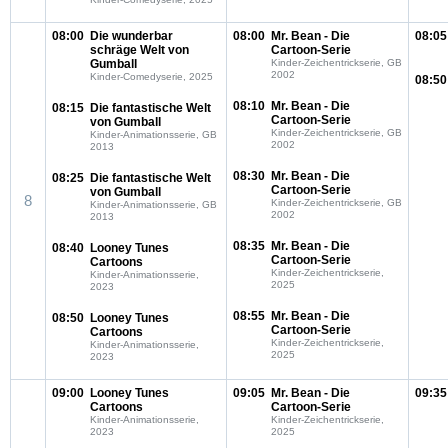
08:00
Die wunderbar
08:00
Mr. Bean - Die
08:05
schräge Welt von
Cartoon-Serie
Gumball
Kinder-Zeichentrickserie, GB
2002
Kinder-Comedyserie, 2025
08:50
08:10
Mr. Bean - Die
08:15
Die fantastische Welt
Cartoon-Serie
von Gumball
Kinder-Zeichentrickserie, GB
Kinder-Animationsserie, GB
2002
2013
08:30
Mr. Bean - Die
08:25
Die fantastische Welt
Cartoon-Serie
von Gumball
8
Kinder-Zeichentrickserie, GB
Kinder-Animationsserie, GB
2002
2013
08:35
Mr. Bean - Die
08:40
Looney Tunes
Cartoon-Serie
Cartoons
Kinder-Zeichentrickserie,
Kinder-Animationsserie,
2025
2023
08:55
Mr. Bean - Die
08:50
Looney Tunes
Cartoon-Serie
Cartoons
Kinder-Zeichentrickserie,
Kinder-Animationsserie,
2025
2023
09:00
Looney Tunes
09:05
Mr. Bean - Die
09:35
Cartoons
Cartoon-Serie
Kinder-Animationsserie,
Kinder-Zeichentrickserie,
2023
2025