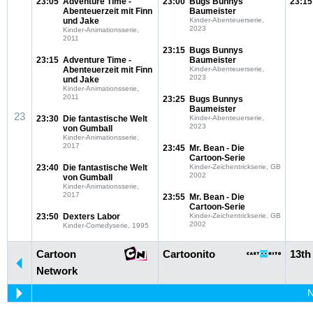
23:05
Adventure Time -
23:00
Bugs Bunnys
23:15
Abenteuerzeit mit Finn
Baumeister
und Jake
Kinder-Abenteuerserie,
2023
Kinder-Animationsserie,
2011
23:15
Bugs Bunnys
23:15
Adventure Time -
Baumeister
Abenteuerzeit mit Finn
Kinder-Abenteuerserie,
2023
und Jake
Kinder-Animationsserie,
2011
23:25
Bugs Bunnys
Baumeister
23
23:30
Die fantastische Welt
Kinder-Abenteuerserie,
2023
von Gumball
Kinder-Animationsserie,
2017
23:45
Mr. Bean - Die
Cartoon-Serie
23:40
Die fantastische Welt
Kinder-Zeichentrickserie, GB
2002
von Gumball
Kinder-Animationsserie,
2017
23:55
Mr. Bean - Die
Cartoon-Serie
23:50
Dexters Labor
Kinder-Zeichentrickserie, GB
2002
Kinder-Comedyserie, 1995
Cartoon
Cartoonito
13th
Network
N