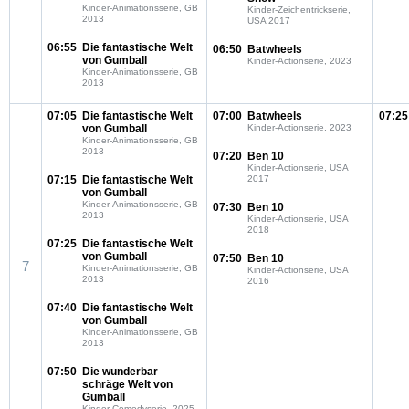
Kinder-Animationsserie, GB
Kinder-Zeichentrickserie,
2013
USA 2017
06:55
Die fantastische Welt
06:50
Batwheels
von Gumball
Kinder-Actionserie, 2023
Kinder-Animationsserie, GB
2013
07:05
Die fantastische Welt
07:00
Batwheels
07:25
von Gumball
Kinder-Actionserie, 2023
Kinder-Animationsserie, GB
2013
07:20
Ben 10
Kinder-Actionserie, USA
07:15
Die fantastische Welt
2017
von Gumball
Kinder-Animationsserie, GB
07:30
Ben 10
2013
Kinder-Actionserie, USA
2018
07:25
Die fantastische Welt
von Gumball
07:50
Ben 10
7
Kinder-Animationsserie, GB
Kinder-Actionserie, USA
2013
2016
07:40
Die fantastische Welt
von Gumball
Kinder-Animationsserie, GB
2013
07:50
Die wunderbar
schräge Welt von
Gumball
Kinder-Comedyserie, 2025