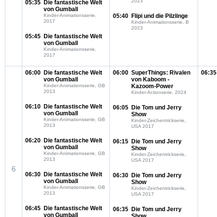
2023
05:35
Die fantastische Welt
von Gumball
Kinder-Animationsserie,
05:40
Flipi und die Pilzlinge
2017
Kinder-Animationsserie, B
2023
05:45
Die fantastische Welt
von Gumball
Kinder-Animationsserie,
2017
06:00
Die fantastische Welt
06:00
SuperThings: Rivalen
06:35
von Gumball
von Kaboom -
Kinder-Animationsserie, GB
Kazoom-Power
2013
Kinder-Actionserie, 2024
06:10
Die fantastische Welt
06:05
Die Tom und Jerry
von Gumball
Show
Kinder-Animationsserie, GB
Kinder-Zeichentrickserie,
2013
USA 2017
06:20
Die fantastische Welt
06:15
Die Tom und Jerry
von Gumball
Show
Kinder-Animationsserie, GB
Kinder-Zeichentrickserie,
2013
USA 2017
6
06:30
Die fantastische Welt
06:30
Die Tom und Jerry
von Gumball
Show
Kinder-Animationsserie, GB
Kinder-Zeichentrickserie,
2013
USA 2017
06:45
Die fantastische Welt
06:35
Die Tom und Jerry
von Gumball
Show