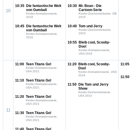
10:35
Die fantastische Welt
10:30
Mr. Bean - Die
von Gumball
Cartoon-Serie
10
Kinder-Animationsserie,
Kinder-Zeichentrickserie, GB
2016
2015
10:45
Die fantastische Welt
10:40
Tom und Jerry
von Gumball
Kinder-Zeichentrickserie,
2023
Kinder-Animationsserie,
2016
10:55
Bleib cool, Scooby-
Doo!
Kinder-Animationsserie,
USA 2016
11:00
Teen Titans Go!
11:20
Bleib cool, Scooby-
11:05
Kinder-Animationsserie,
Doo!
USA 2021
Kinder-Animationsserie, USA
2016
11:50
11:10
Teen Titans Go!
Kinder-Animationsserie,
11:50
Die Tom und Jerry
USA 2021
Show
Kinder-Zeichentrickserie,
USA 2014
11:20
Teen Titans Go!
Kinder-Animationsserie,
USA 2021
11
11:30
Teen Titans Go!
Kinder-Animationsserie,
USA 2021
11:40
Teen Titans Go!