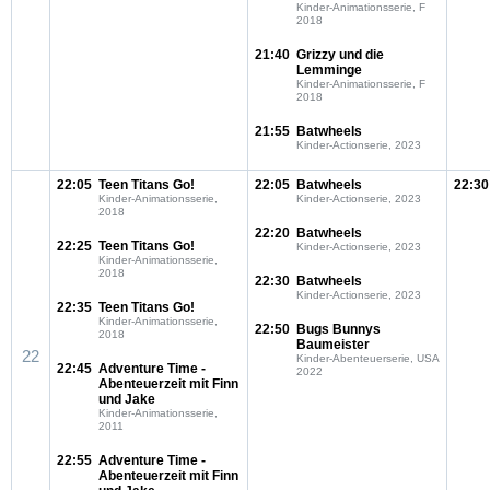
Kinder-Animationsserie, F
2018
21:40
Grizzy und die
Lemminge
Kinder-Animationsserie, F
2018
21:55
Batwheels
Kinder-Actionserie, 2023
22:05
Teen Titans Go!
22:05
Batwheels
22:30
Kinder-Animationsserie,
Kinder-Actionserie, 2023
2018
22:20
Batwheels
22:25
Teen Titans Go!
Kinder-Actionserie, 2023
Kinder-Animationsserie,
2018
22:30
Batwheels
Kinder-Actionserie, 2023
22:35
Teen Titans Go!
Kinder-Animationsserie,
22:50
Bugs Bunnys
2018
Baumeister
22
Kinder-Abenteuerserie, USA
22:45
Adventure Time -
2022
Abenteuerzeit mit Finn
und Jake
Kinder-Animationsserie,
2011
22:55
Adventure Time -
Abenteuerzeit mit Finn