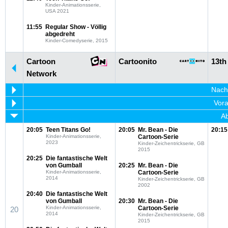
Kinder-Animationsserie,
USA 2021
11:55
Regular Show - Völlig
abgedreht
Kinder-Comedyserie, 2015
Cartoon
Cartoonito
13th
Network
Nachm
Vora
Ab
20:05
Teen Titans Go!
20:05
Mr. Bean - Die
20:15
Kinder-Animationsserie,
Cartoon-Serie
2023
Kinder-Zeichentrickserie, GB
2015
20:25
Die fantastische Welt
von Gumball
20:25
Mr. Bean - Die
Kinder-Animationsserie,
Cartoon-Serie
2014
Kinder-Zeichentrickserie, GB
2002
20:40
Die fantastische Welt
von Gumball
20:30
Mr. Bean - Die
Kinder-Animationsserie,
Cartoon-Serie
20
2014
Kinder-Zeichentrickserie, GB
2015