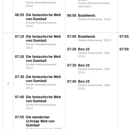
Kinder-Animationsserie,
Kinder-Zeichentrickserie,
2014
USA 2017
06:55
Die fantastische Welt
06:50
Batwheels
von Gumball
Kinder-Actionserie, 2023
Kinder-Animationsserie,
2014
07:10
Die fantastische Welt
07:00
Batwheels
07:05
von Gumball
Kinder-Actionserie, 2023
Kinder-Animationsserie,
2014
07:20
Ben 10
07:50
Kinder-Actionserie, USA
07:20
Die fantastische Welt
2018
von Gumball
Kinder-Animationsserie,
07:30
Ben 10
2014
Kinder-Actionserie, USA
2019
07:30
Die fantastische Welt
von Gumball
07:45
Ben 10
7
Kinder-Animationsserie,
Kinder-Actionserie, USA
2014
2016
07:40
Die fantastische Welt
von Gumball
Kinder-Animationsserie,
2014
07:55
Die wunderbar
schräge Welt von
Gumball
Kinder-Comedyserie, 2025