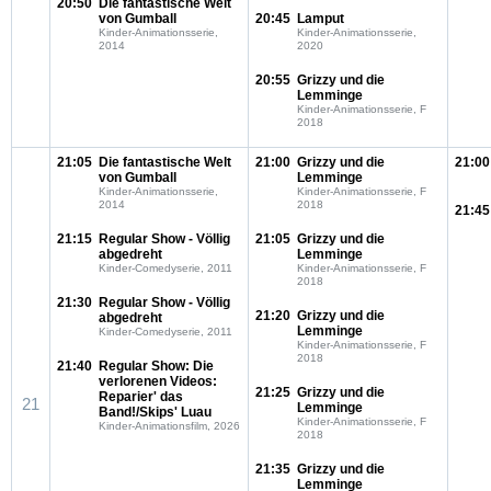
20:50
Die fantastische Welt
von Gumball
20:45
Lamput
Kinder-Animationsserie,
Kinder-Animationsserie,
2014
2020
20:55
Grizzy und die
Lemminge
Kinder-Animationsserie, F
2018
21:05
Die fantastische Welt
21:00
Grizzy und die
21:00
von Gumball
Lemminge
Kinder-Animationsserie,
Kinder-Animationsserie, F
2014
2018
21:45
21:15
Regular Show - Völlig
21:05
Grizzy und die
abgedreht
Lemminge
Kinder-Comedyserie, 2011
Kinder-Animationsserie, F
2018
21:30
Regular Show - Völlig
21:20
Grizzy und die
abgedreht
Lemminge
Kinder-Comedyserie, 2011
Kinder-Animationsserie, F
2018
21:40
Regular Show: Die
verlorenen Videos:
21:25
Grizzy und die
Reparier' das
21
Lemminge
Band!/Skips' Luau
Kinder-Animationsserie, F
Kinder-Animationsfilm, 2026
2018
21:35
Grizzy und die
Lemminge