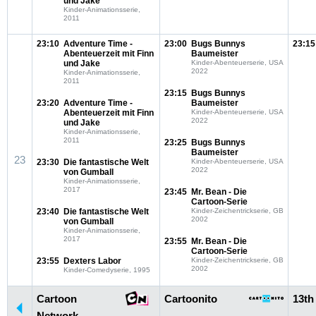
und Jake
Kinder-Animationsserie,
2011
23:10
Adventure Time -
23:00
Bugs Bunnys
23:15
Abenteuerzeit mit Finn
Baumeister
und Jake
Kinder-Abenteuerserie, USA
2022
Kinder-Animationsserie,
2011
23:15
Bugs Bunnys
23:20
Adventure Time -
Baumeister
Abenteuerzeit mit Finn
Kinder-Abenteuerserie, USA
2022
und Jake
Kinder-Animationsserie,
2011
23:25
Bugs Bunnys
Baumeister
23
23:30
Die fantastische Welt
Kinder-Abenteuerserie, USA
2022
von Gumball
Kinder-Animationsserie,
2017
23:45
Mr. Bean - Die
Cartoon-Serie
23:40
Die fantastische Welt
Kinder-Zeichentrickserie, GB
2002
von Gumball
Kinder-Animationsserie,
2017
23:55
Mr. Bean - Die
Cartoon-Serie
23:55
Dexters Labor
Kinder-Zeichentrickserie, GB
2002
Kinder-Comedyserie, 1995
Cartoon
Cartoonito
13th
Network