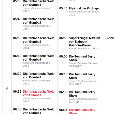
2023
05:35
Die fantastische Welt
von Gumball
Kinder-Animationsserie,
05:40
Flipi und die Pilzlinge
2017
Kinder-Animationsserie, B
2023
05:45
Die fantastische Welt
von Gumball
Kinder-Animationsserie,
2017
06:00
Die fantastische Welt
06:00
SuperThings: Rivalen
06:20
von Gumball
von Kaboom -
Kinder-Animationsserie,
Kazoom-Power
2014
Kinder-Actionserie, 2024
06:10
Die fantastische Welt
06:05
Die Tom und Jerry
von Gumball
Show
Kinder-Animationsserie,
Kinder-Zeichentrickserie,
2014
USA 2017
06:20
Die fantastische Welt
06:15
Die Tom und Jerry
von Gumball
Show
Kinder-Animationsserie,
Kinder-Zeichentrickserie,
2014
USA 2017
6
06:35
Die fantastische Welt
06:30
Die Tom und Jerry
von Gumball
Show
Kinder-Animationsserie,
Kinder-Zeichentrickserie,
2014
USA 2017
06:45
Die fantastische Welt
06:35
Die Tom und Jerry
von Gumball
Show