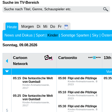
Suche im TV-Bereich
Morgen
Di
Mi
Do
Fr
Heute
News und Dokus
|
Sport
|
Kinder
|
Sonstige Sparten
|
Sky
|
Österr
Sonntag, 09.08.2026
Cartoon
Cartoonito
13th
Network
Vor
05:15
Die fantastische Welt
05:00
Flipi und die Pilzlinge
05:35
von Gumball
Kinder-Animationsserie, B
2023
Kinder-Animationsserie,
2017
05:10
Flipi und die Pilzlinge
05:25
Die fantastische Welt
Kinder-Animationsserie, B
2023
von Gumball
Kinder-Animationsserie,
2017
05:30
Flipi und die Pilzlinge
Kinder-Animationsserie, B
5