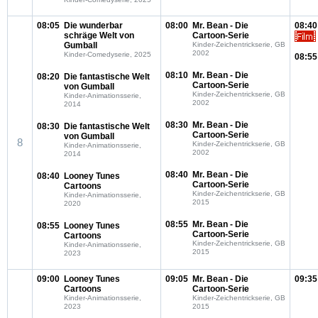
08:05
Die wunderbar
08:00
Mr. Bean - Die
08:40
schräge Welt von
Cartoon-Serie
Gumball
Kinder-Zeichentrickserie, GB
2002
Kinder-Comedyserie, 2025
08:55
08:10
Mr. Bean - Die
08:20
Die fantastische Welt
Cartoon-Serie
von Gumball
Kinder-Zeichentrickserie, GB
Kinder-Animationsserie,
2002
2014
08:30
Mr. Bean - Die
08:30
Die fantastische Welt
Cartoon-Serie
von Gumball
8
Kinder-Zeichentrickserie, GB
Kinder-Animationsserie,
2002
2014
08:40
Mr. Bean - Die
08:40
Looney Tunes
Cartoon-Serie
Cartoons
Kinder-Zeichentrickserie, GB
Kinder-Animationsserie,
2015
2020
08:55
Mr. Bean - Die
08:55
Looney Tunes
Cartoon-Serie
Cartoons
Kinder-Zeichentrickserie, GB
Kinder-Animationsserie,
2015
2023
09:00
Looney Tunes
09:05
Mr. Bean - Die
09:35
Cartoons
Cartoon-Serie
Kinder-Animationsserie,
Kinder-Zeichentrickserie, GB
2023
2015