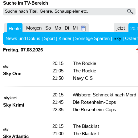
Suche im TV-Bereich
Morgen
So
Mo
Di
Mi
jetzt
Heute
20:
News und Dokus
|
Sport
|
Kinder
|
Sonstige Sparten
|
Sky
|
Österr
Freitag, 07.08.2026
20:15
The Rookie
21:05
The Rookie
Sky One
21:50
Navy CIS
20:15
Wilsberg: Schmeckt nach Mord
21:45
Die Rosenheim-Cops
Sky Krimi
22:35
Die Rosenheim-Cops
20:15
The Blacklist
21:00
The Blacklist
Sky Atlantic