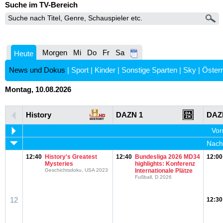
Suche im TV-Bereich
Morgen
Mi
Do
Fr
Sa
Heute
News und Dokus
|
Sport
|
Kinder
|
Sonstige Sparten
|
Sky
|
Österr
Montag, 10.08.2026
History
DAZN 1
DAZ
Vor
Nachm
12:40
History's Greatest
12:40
Bundesliga 2026 MD34
12:00
Mysteries
highlights: Konferenz
Geschichtsdoku, USA 2023
Internationale Plätze
Fußball, D 2026
12
12:30