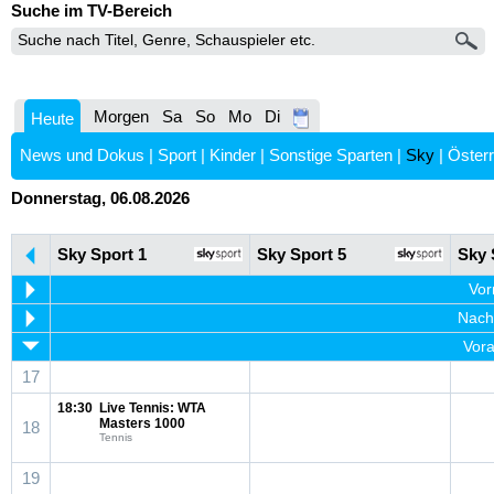
Suche im TV-Bereich
Morgen
Sa
So
Mo
Di
Heute
News und Dokus
|
Sport
|
Kinder
|
Sonstige Sparten
|
Sky
|
Österr
Donnerstag, 06.08.2026
Sky Sport 1
Sky Sport 5
Sky 
Vor
Nachm
Vora
17
18:30
Live Tennis: WTA
Masters 1000
18
Tennis
19