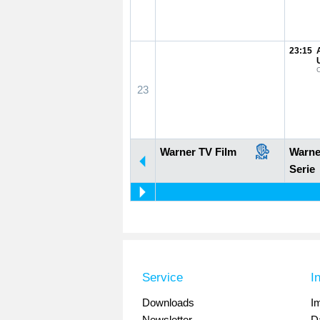
23:15
23
Warner TV Film
Warne
Serie
Service
I
Downloads
I
Newsletter
D