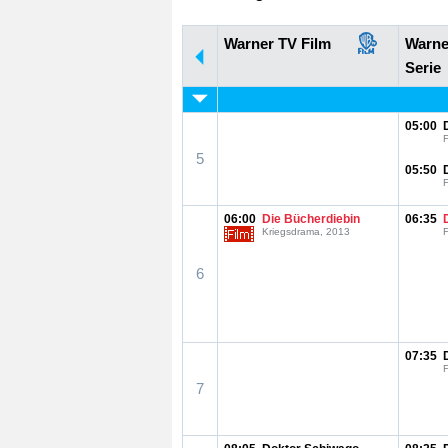
Warner TV Film
Warne
Serie
05:00
F
5
05:50
F
06:00
Die Bücherdiebin
06:35
Kriegsdrama, 2013
F
6
07:35
F
7