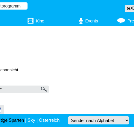
gesansicht
tige Sparten
|
Sky
|
Österreich