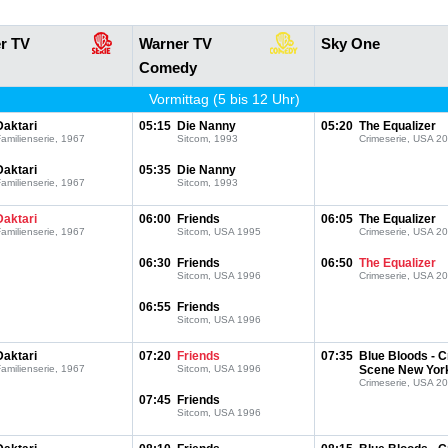
r TV
Warner TV
Sky One
Comedy
Vormittag (5 bis 12 Uhr)
Daktari
05:15
Die Nanny
05:20
The Equalizer
amilienserie, 1967
Sitcom, 1993
Crimeserie, USA 2
Daktari
05:35
Die Nanny
amilienserie, 1967
Sitcom, 1993
Daktari
06:00
Friends
06:05
The Equalizer
amilienserie, 1967
Sitcom, USA 1995
Crimeserie, USA 2
06:30
Friends
06:50
The Equalizer
Sitcom, USA 1996
Crimeserie, USA 2
06:55
Friends
Sitcom, USA 1996
Daktari
07:20
Friends
07:35
Blue Bloods - 
amilienserie, 1967
Sitcom, USA 1996
Scene New Yor
Crimeserie, USA 2
07:45
Friends
Sitcom, USA 1996