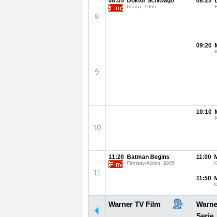
08:05
Doktor Schiwago
08:25
Drama, 1965
F
8
09:20
K
9
10:10
K
10
11:20
Batman Begins
11:00
M
Fantasy-Action, 2005
K
11
11:50
M
K
Warner TV Film
Warne
Serie