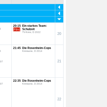
20:15
Ein starkes Team:
6
Schulzeit
TV-Krimi, D 2022
20
21:45
Die Rosenheim-Cops
6
Krimiserie, D 2014
21
007
22:35
Die Rosenheim-Cops
007
Krimiserie, D 2014
22