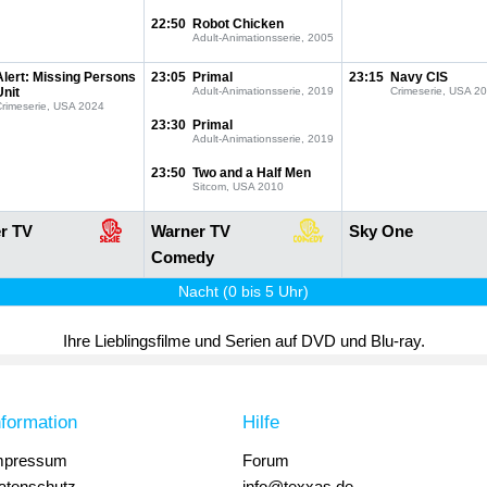
22:50
Robot Chicken
Adult-Animationsserie, 2005
Alert: Missing Persons
23:05
Primal
23:15
Navy CIS
Unit
Adult-Animationsserie, 2019
Crimeserie, USA 2
Crimeserie, USA 2024
23:30
Primal
Adult-Animationsserie, 2019
23:50
Two and a Half Men
Sitcom, USA 2010
r TV
Warner TV
Sky One
Comedy
Nacht (0 bis 5 Uhr)
Ihre Lieblingsfilme und Serien auf DVD und Blu-ray.
nformation
Hilfe
mpressum
Forum
atenschutz
info@texxas.de