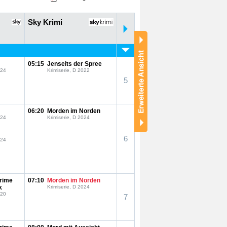
Sky Krimi
05:15
Jenseits der Spree
024
Krimiserie, D 2022
5
06:20
Morden im Norden
024
Krimiserie, D 2024
6
024
Crime
07:10
Morden im Norden
k
Krimiserie, D 2024
020
7