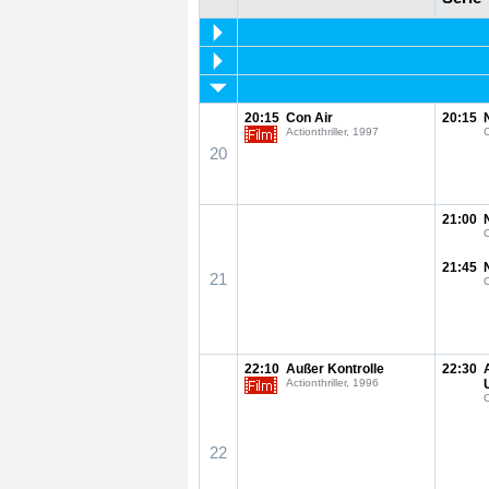
20:15
Con Air
20:15
Actionthriller, 1997
C
20
21:00
C
21:45
21
C
22:10
Außer Kontrolle
22:30
Actionthriller, 1996
22