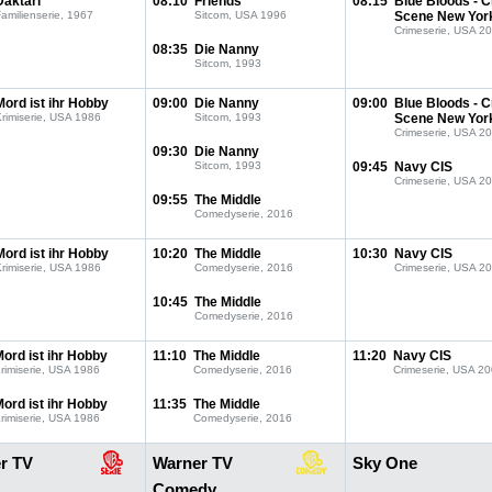
Daktari
08:10
Friends
08:15
Blue Bloods - 
amilienserie, 1967
Sitcom, USA 1996
Scene New Yor
Crimeserie, USA 2
08:35
Die Nanny
Sitcom, 1993
Mord ist ihr Hobby
09:00
Die Nanny
09:00
Blue Bloods - 
rimiserie, USA 1986
Sitcom, 1993
Scene New Yor
Crimeserie, USA 2
09:30
Die Nanny
Sitcom, 1993
09:45
Navy CIS
Crimeserie, USA 2
09:55
The Middle
Comedyserie, 2016
Mord ist ihr Hobby
10:20
The Middle
10:30
Navy CIS
rimiserie, USA 1986
Comedyserie, 2016
Crimeserie, USA 2
10:45
The Middle
Comedyserie, 2016
ord ist ihr Hobby
11:10
The Middle
11:20
Navy CIS
rimiserie, USA 1986
Comedyserie, 2016
Crimeserie, USA 2
ord ist ihr Hobby
11:35
The Middle
rimiserie, USA 1986
Comedyserie, 2016
r TV
Warner TV
Sky One
Comedy