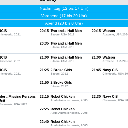
Nachmittag (12 bis 17 Uhr)
Vorabend (17 bis 20 Uhr)
Abend (20 bis 0 Uhr)
NCIS
20:15
Two and a Half Men
20:15
Watson
rimeserie, 2021
Sitcom, USA 2013
Arztserie, USA 202
20:35
Two and a Half Men
Sitcom, USA 2013
NCIS
21:00
Two and a Half Men
21:00
Watson
rimeserie, 2021
Sitcom, USA 2013
Arztserie, USA 202
NCIS
21:25
2 Broke Girls
21:45
Navy CIS
rimeserie, 2021
Sitcom, 2012
Crimeserie, USA 2
21:50
2 Broke Girls
Sitcom, 2012
Alert: Missing Persons
22:15
Robot Chicken
22:30
Navy CIS
Unit
Adult-Animationsserie, 2005
Crimeserie, USA 2
Crimeserie, USA 2024
22:25
Robot Chicken
Adult-Animationsserie, 2005
22:40
Robot Chicken
Adult-Animationsserie, 2005