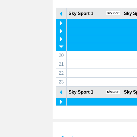
Sky Sport 1
Sky S
20
21
22
23
Sky Sport 1
Sky S