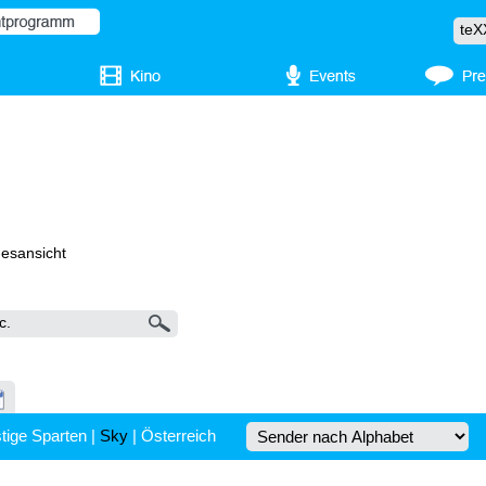
gesansicht
tige Sparten
|
Sky
|
Österreich