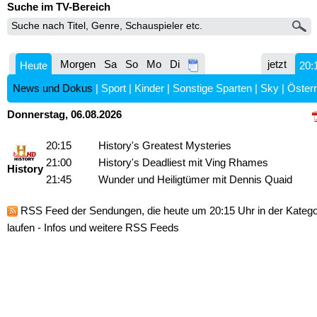
Suche im TV-Bereich
Morgen
Sa
So
Mo
Di
jetzt
Heute
20:
News und Dokus
|
Sport
|
Kinder
|
Sonstige Sparten
|
Sky
|
Österr
Donnerstag, 06.08.2026
20:15
History's Greatest Mysteries
21:00
History's Deadliest mit Ving Rhames
History
21:45
Wunder und Heiligtümer mit Dennis Quaid
RSS Feed
der Sendungen, die heute um 20:15 Uhr in der Kateg
laufen -
Infos und weitere RSS Feeds