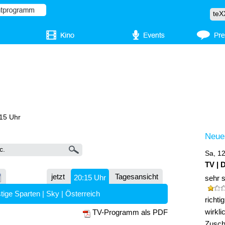
:15 Uhr
Neue
Sa, 1
TV | 
jetzt
Tagesansicht
20:15 Uhr
sehr 
tige Sparten
|
Sky
|
Österreich
richt
wirkli
TV-Programm als PDF
Zuscha