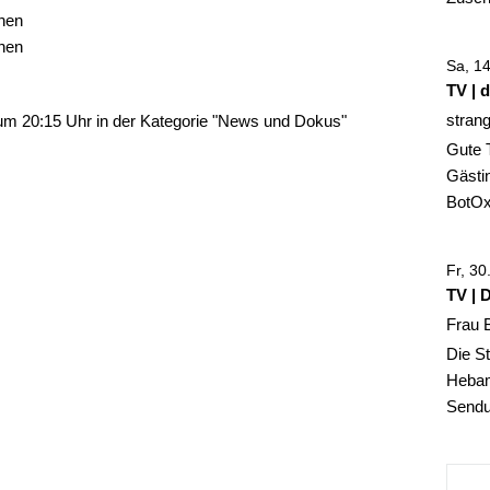
hen
hen
Sa, 1
TV | 
stran
um 20:15 Uhr in der Kategorie "News und Dokus"
Gute 
Gästin
BotOx,
Fr, 3
TV | 
Frau 
Die St
Hebam
Sendun