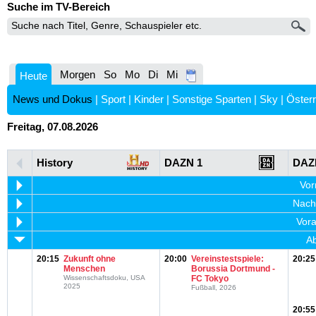
Suche im TV-Bereich
Morgen
So
Mo
Di
Mi
Heute
News und Dokus
|
Sport
|
Kinder
|
Sonstige Sparten
|
Sky
|
Österr
Freitag, 07.08.2026
History
DAZN 1
DAZ
Vor
Nachm
Vora
Ab
20:15
Zukunft ohne
20:00
Vereinstestspiele:
20:25
Menschen
Borussia Dortmund -
Wissenschaftsdoku, USA
FC Tokyo
2025
Fußball, 2026
20:55