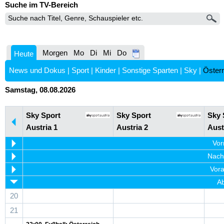
Suche im TV-Bereich
Morgen
Mo
Di
Mi
Do
Heute
News und Dokus
|
Sport
|
Kinder
|
Sonstige Sparten
|
Sky
|
Österr
Samstag, 08.08.2026
Sky Sport
Sky Sport
Sky 
Austria 1
Austria 2
Aust
Vor
Nachm
Vora
Ab
20
21