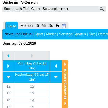
Suche im TV-Bereich
Morgen
Di
Mi
Do
Fr
Heute
News und Dokus
|
Sport
|
Kinder
|
Sonstige Sparten
|
Sky
|
Österr
Sonntag, 09.08.2026
Vormittag (5 bis 12
Uhr)
Nachmittag (12 bis 17
Uhr)
12
12
13
13
14
14
15
15