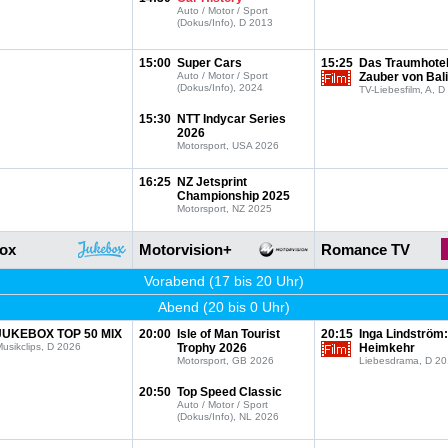
Auto / Motor / Sport
(Dokus/Info), D 2013
15:00
Super Cars
15:25
Das Traumhotel
Auto / Motor / Sport
Zauber von Bali
(Dokus/Info), 2024
TV-Liebesfilm, A, 
15:30
NTT Indycar Series
2026
Motorsport, USA 2026
16:25
NZ Jetsprint
Championship 2025
Motorsport, NZ 2025
ox
Motorvision+
Romance TV
Vorabend (17 bis 20 Uhr)
Abend (20 bis 0 Uhr)
JUKEBOX TOP 50 MIX
20:00
Isle of Man Tourist
20:15
Inga Lindström:
usikclips, D 2026
Trophy 2026
Heimkehr
Motorsport, GB 2026
Liebesdrama, D 2
20:50
Top Speed Classic
Auto / Motor / Sport
(Dokus/Info), NL 2026