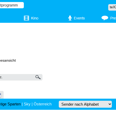
gesansicht
tige Sparten
|
Sky
|
Österreich