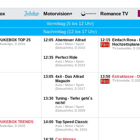
ox
Motorvision+
Romance TV
Vormittag (5 bis 12 Uhr)
Nachmittag (12 bis 17 Uhr)
JUKEBOX TOP 25
12:05
Abenteuer Allrad
12:15
Einfach Rosa - 
usikclips, D 2026
Auto / Motor / Sport
Hochzeitsplane
(Dokus/Info), D 2010
TV-Liebesfilm, D 2
12:35
Perfect Ride
Auto / Motor / Sport
(Dokus/Info), D 2023
13:05
4x4 - Das Allrad
13:50
Extraklasse - O
Magazin
TV-Komödie, D 20
Auto / Motor / Sport
(Dokus/Info), D 2017
13:30
Tuning - Tiefer geht`s
nicht!
Auto / Motor / Sport
(Dokus/Info), D 2009
JUKEBOX TRENDS
14:00
Top Speed Classic
usikclips, D 2026
Auto / Motor / Sport
(Dokus/Info), NL 2024
14:30
Car History