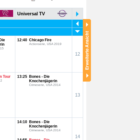
Universal TV
Die
12:40
Chicago Fire
rin
Actionserie, USA 2019
015
12
n Tour
13:25
Bones - Die
22
Knochenjägerin
Crimeserie, USA 2014
13
14:10
Bones - Die
Knochenjägerin
Crimeserie, USA 2014
14