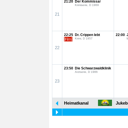
21:20
Der Kommissar
Krimiserie, D 1969
21
22:25
Dr. Crippen lebt
22:00
Krimi, D 1957
M
22
23:50
Die Schwarzwaldklinik
Arztserie, D 1986
23
Heimatkanal
Jukeb