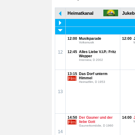
Heimatkanal
Jukeb
12:00
Musikparade
12:00
Volksmusik
M
12
12:45
Alles Liebe V.I.P.: Fritz
Wepper
Interview, D 2002
13:15
Das Dorf unterm
Himmel
Heimatfilm, D 1953
13
14:50
Der Gauner und der
14:00
liebe Gott
M
Gaunerkomödie, D 1960
14