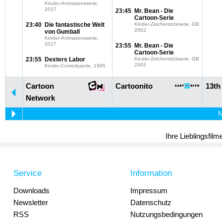
Kinder-Animationsserie,
2017
23:45
Mr. Bean - Die
Cartoon-Serie
23:40
Die fantastische Welt
Kinder-Zeichentrickserie, GB
2002
von Gumball
Kinder-Animationsserie,
2017
23:55
Mr. Bean - Die
Cartoon-Serie
23:55
Dexters Labor
Kinder-Zeichentrickserie, GB
2002
Kinder-Comedyserie, 1995
Cartoon
Cartoonito
13th
Network
N
Ihre Lieblingsfil
Service
Information
Downloads
Impressum
Newsletter
Datenschutz
RSS
Nutzungsbedingungen