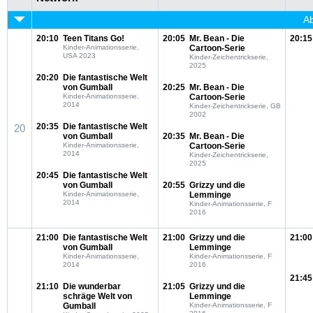
Ab
20:10
Teen Titans Go!
20:05
Mr. Bean - Die
20:15
Kinder-Animationsserie,
Cartoon-Serie
USA 2023
Kinder-Zeichentrickserie,
2025
20:20
Die fantastische Welt
von Gumball
20:25
Mr. Bean - Die
Kinder-Animationsserie,
Cartoon-Serie
2014
Kinder-Zeichentrickserie, GB
2002
20:35
Die fantastische Welt
20
von Gumball
20:35
Mr. Bean - Die
Kinder-Animationsserie,
Cartoon-Serie
2014
Kinder-Zeichentrickserie,
2025
20:45
Die fantastische Welt
von Gumball
20:55
Grizzy und die
Kinder-Animationsserie,
Lemminge
2014
Kinder-Animationsserie, F
2016
21:00
Die fantastische Welt
21:00
Grizzy und die
21:00
von Gumball
Lemminge
Kinder-Animationsserie,
Kinder-Animationsserie, F
2014
2016
21:45
21:10
Die wunderbar
21:05
Grizzy und die
schräge Welt von
Lemminge
Gumball
Kinder-Animationsserie, F