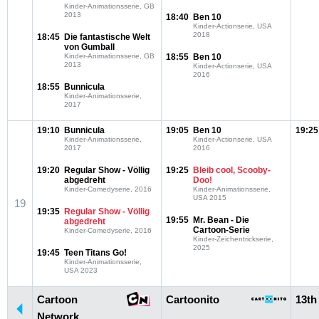
Kinder-Animationsserie, GB
2013
18:40
Ben 10
Kinder-Actionserie, USA
2018
18:45
Die fantastische Welt
von Gumball
Kinder-Animationsserie, GB
18:55
Ben 10
2013
Kinder-Actionserie, USA
2016
18:55
Bunnicula
Kinder-Animationsserie,
2017
19:10
Bunnicula
19:05
Ben 10
19:25
Kinder-Animationsserie,
Kinder-Actionserie, USA
2017
2016
19:20
Regular Show - Völlig
19:25
Bleib cool, Scooby-
abgedreht
Doo!
Kinder-Comedyserie, 2016
Kinder-Animationsserie,
USA 2015
19
19:35
Regular Show - Völlig
19:55
Mr. Bean - Die
abgedreht
Cartoon-Serie
Kinder-Comedyserie, 2016
Kinder-Zeichentrickserie,
2025
19:45
Teen Titans Go!
Kinder-Animationsserie,
USA 2023
Cartoon
Cartoonito
13th
Network