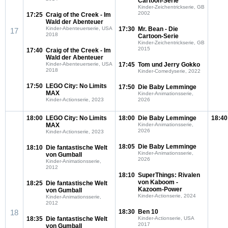
Cartoon-Serie
Kinder-Zeichentrickserie, GB
2002
17:25
Craig of the Creek - Im
Wald der Abenteuer
Kinder-Abenteuerserie, USA
17:30
Mr. Bean - Die
17
2018
Cartoon-Serie
Kinder-Zeichentrickserie, GB
2015
17:40
Craig of the Creek - Im
Wald der Abenteuer
Kinder-Abenteuerserie, USA
17:45
Tom und Jerry Gokko
2018
Kinder-Comedyserie, 2022
17:50
LEGO City: No Limits
17:50
Die Baby Lemminge
MAX
Kinder-Animationsserie,
Kinder-Actionserie, 2023
2026
18:00
LEGO City: No Limits
18:00
Die Baby Lemminge
18:40
MAX
Kinder-Animationsserie,
2026
Kinder-Actionserie, 2023
18:05
Die Baby Lemminge
18:10
Die fantastische Welt
Kinder-Animationsserie,
von Gumball
2026
Kinder-Animationsserie,
2012
18:10
SuperThings: Rivalen
von Kaboom -
18:25
Die fantastische Welt
Kazoom-Power
von Gumball
Kinder-Actionserie, 2024
Kinder-Animationsserie,
2012
18
18:30
Ben 10
18:35
Die fantastische Welt
Kinder-Actionserie, USA
2017
von Gumball