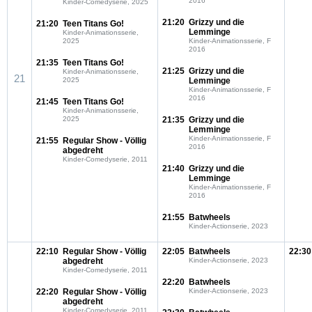
2016
Kinder-Comedyserie, 2025
21:20
Grizzy und die
21:20
Teen Titans Go!
Lemminge
Kinder-Animationsserie,
2025
Kinder-Animationsserie, F
2016
21:35
Teen Titans Go!
21:25
Grizzy und die
Kinder-Animationsserie,
21
2025
Lemminge
Kinder-Animationsserie, F
2016
21:45
Teen Titans Go!
Kinder-Animationsserie,
2025
21:35
Grizzy und die
Lemminge
Kinder-Animationsserie, F
21:55
Regular Show - Völlig
2016
abgedreht
Kinder-Comedyserie, 2011
21:40
Grizzy und die
Lemminge
Kinder-Animationsserie, F
2016
21:55
Batwheels
Kinder-Actionserie, 2023
22:10
Regular Show - Völlig
22:05
Batwheels
22:30
abgedreht
Kinder-Actionserie, 2023
Kinder-Comedyserie, 2011
22:20
Batwheels
22:20
Regular Show - Völlig
Kinder-Actionserie, 2023
abgedreht
Kinder-Comedyserie, 2011