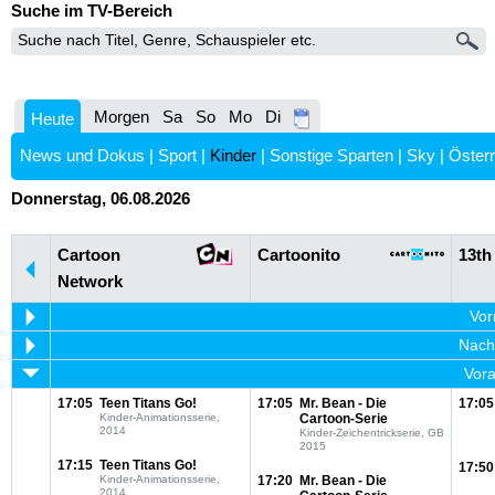
Suche im TV-Bereich
Morgen
Sa
So
Mo
Di
Heute
News und Dokus
|
Sport
|
Kinder
|
Sonstige Sparten
|
Sky
|
Österr
Donnerstag, 06.08.2026
Cartoon
Cartoonito
13th
Network
Vor
Nachm
Vora
17:05
Teen Titans Go!
17:05
Mr. Bean - Die
17:05
Kinder-Animationsserie,
Cartoon-Serie
2014
Kinder-Zeichentrickserie, GB
2015
17:15
Teen Titans Go!
17:50
Kinder-Animationsserie,
17:20
Mr. Bean - Die
2014