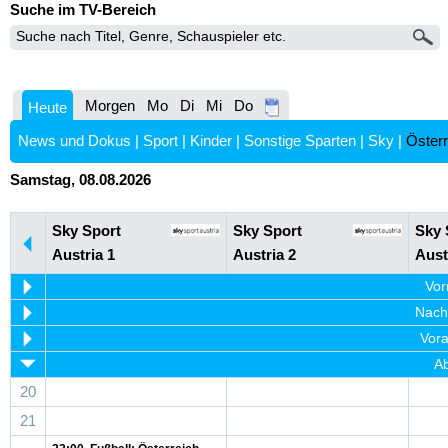
Suche im TV-Bereich
Morgen
Mo
Di
Mi
Do
Heute
News und Dokus
|
Sport
|
Kinder
|
Sonstige Sparten
|
Sky
|
Österr
Samstag, 08.08.2026
Sky Sport
Sky Sport
Sky 
Austria 1
Austria 2
Aust
Vor
Nachm
Vora
Ab
20
21