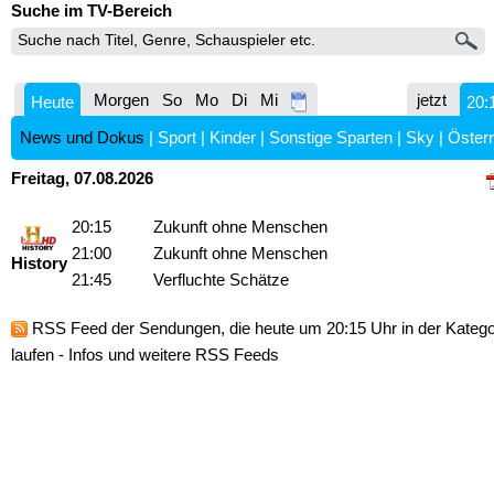
Suche im TV-Bereich
Morgen
So
Mo
Di
Mi
jetzt
Heute
20:
News und Dokus
|
Sport
|
Kinder
|
Sonstige Sparten
|
Sky
|
Österr
Freitag, 07.08.2026
20:15
Zukunft ohne Menschen
21:00
Zukunft ohne Menschen
History
21:45
Verfluchte Schätze
RSS Feed
der Sendungen, die heute um 20:15 Uhr in der Kateg
laufen -
Infos und weitere RSS Feeds