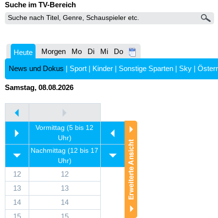
Suche im TV-Bereich
Morgen
Mo
Di
Mi
Do
Heute
News und Dokus
|
Sport
|
Kinder
|
Sonstige Sparten
|
Sky
|
Österr
Samstag, 08.08.2026
Vormittag (5 bis 12
Uhr)
Nachmittag (12 bis 17
Uhr)
12
12
13
13
14
14
15
15