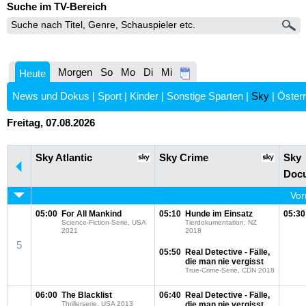
Suche im TV-Bereich
Morgen
So
Mo
Di
Mi
Heute
News und Dokus
|
Sport
|
Kinder
|
Sonstige Sparten
|
Sky
|
Österr
Freitag, 07.08.2026
Sky Atlantic
Sky Crime
Sky
Docu
Vor
05:00
For All Mankind
05:10
Hunde im Einsatz
05:30
Science-Fiction-Serie, USA
Tierdokumentation, NZ
2021
2018
5
05:50
Real Detective - Fälle,
die man nie vergisst
True-Crime-Serie, CDN 2018
06:00
The Blacklist
06:40
Real Detective - Fälle,
Thrillerserie, USA 2013
die man nie vergisst