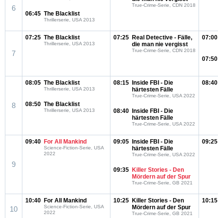
True-Crime-Serie, CDN 2018
6
06:45
The Blacklist
Thrillerserie, USA 2013
07:25
The Blacklist
07:25
Real Detective - Fälle,
07:00
Thrillerserie, USA 2013
die man nie vergisst
True-Crime-Serie, CDN 2018
7
07:50
08:05
The Blacklist
08:15
Inside FBI - Die
08:40
Thrillerserie, USA 2013
härtesten Fälle
True-Crime-Serie, USA 2022
08:50
The Blacklist
8
Thrillerserie, USA 2013
08:40
Inside FBI - Die
härtesten Fälle
True-Crime-Serie, USA 2022
09:40
For All Mankind
09:05
Inside FBI - Die
09:25
Science-Fiction-Serie, USA
härtesten Fälle
2022
True-Crime-Serie, USA 2022
9
09:35
Killer Stories - Den
Mördern auf der Spur
True-Crime-Serie, GB 2021
10:40
For All Mankind
10:25
Killer Stories - Den
10:15
Science-Fiction-Serie, USA
Mördern auf der Spur
10
2022
True-Crime-Serie, GB 2021