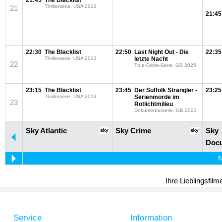
21:45
The Blacklist
Thrillerserie, USA 2013
21
21:45
22:30
The Blacklist
22:50
Last Night Out - Die
22:35
Thrillerserie, USA 2013
letzte Nacht
22
True-Crime-Serie, GB 2025
23:15
The Blacklist
23:45
Der Suffolk Strangler -
23:25
Thrillerserie, USA 2013
Serienmorde im
23
Rotlichtmilieu
Dokumentarserie, GB 2023
Sky Atlantic
Sky Crime
Sky
Docu
N
Ihre Lieblingsfil
Service
Information