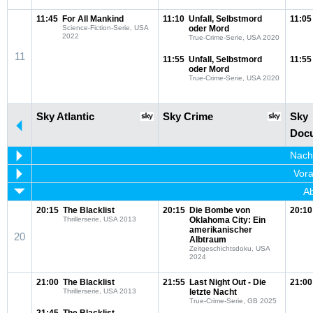
11:45
For All Mankind
11:10
Unfall, Selbstmord
11:05
Science-Fiction-Serie, USA
oder Mord
2022
True-Crime-Serie, USA 2020
11
11:55
Unfall, Selbstmord
11:55
oder Mord
True-Crime-Serie, USA 2020
Sky Atlantic
Sky Crime
Sky
Docu
Nachm
Vora
Ab
20:15
The Blacklist
20:15
Die Bombe von
20:10
Thrillerserie, USA 2013
Oklahoma City: Ein
amerikanischer
20
Albtraum
Zeitgeschichtsdoku, USA
2024
21:00
The Blacklist
21:55
Last Night Out - Die
21:00
Thrillerserie, USA 2013
letzte Nacht
True-Crime-Serie, GB 2025