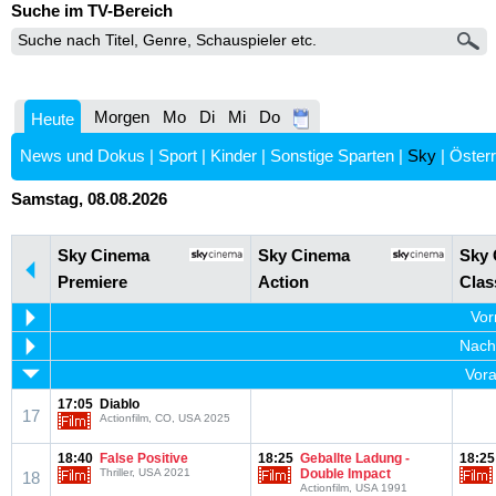
Suche im TV-Bereich
Morgen
Mo
Di
Mi
Do
Heute
News und Dokus
|
Sport
|
Kinder
|
Sonstige Sparten
|
Sky
|
Österr
Samstag, 08.08.2026
Sky Cinema
Sky Cinema
Sky
Premiere
Action
Clas
Vor
Nachm
Vora
17:05
Diablo
17
Actionfilm, CO, USA 2025
18:40
False Positive
18:25
Geballte Ladung -
18:25
Thriller, USA 2021
Double Impact
18
Actionfilm, USA 1991