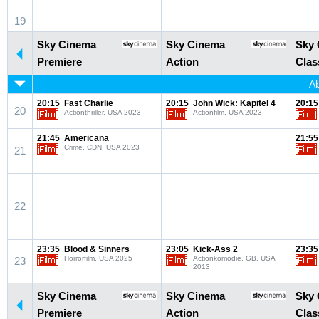
19
Sky Cinema
Sky Cinema
Sky
Premiere
Action
Clas
Ab
20:15
Fast Charlie
20:15
John Wick: Kapitel 4
20:15
20
Actionthriller, USA 2023
Actionfilm, USA 2023
21:45
Americana
21:55
Crime, CDN, USA 2023
21
22
23:35
Blood & Sinners
23:05
Kick-Ass 2
23:35
Horrorfilm, USA 2025
Actionkomödie, GB, USA
23
2013
Sky Cinema
Sky Cinema
Sky
Premiere
Action
Clas