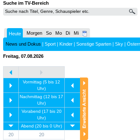
Suche im TV-Bereich
Morgen
So
Mo
Di
Mi
Heute
News und Dokus
|
Sport
|
Kinder
|
Sonstige Sparten
|
Sky
|
Österr
Freitag, 07.08.2026
Vormittag (5 bis 12
Uhr)
Nachmittag (12 bis 17
Uhr)
Vorabend (17 bis 20
Uhr)
Abend (20 bis 0 Uhr)
20
20