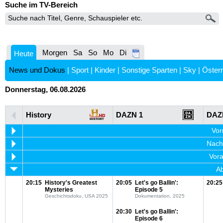
Suche im TV-Bereich
Morgen
Sa
So
Mo
Di
Heute
News und Dokus
|
Sport
|
Kinder
|
Sonstige Sparten
|
Sky
|
Österr
Donnerstag, 06.08.2026
History
DAZN 1
DAZ
Vor
Nachm
Vora
Ab
20:15
History's Greatest
20:05
Let's go Ballin':
20:25
Mysteries
Episode 5
Geschichtsdoku, USA 2025
Dokumentation, 2025
20:30
Let's go Ballin':
Episode 6