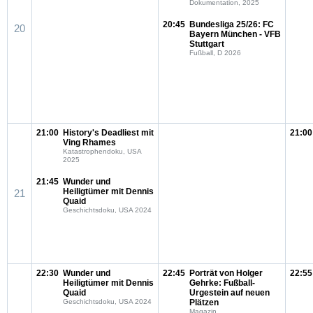
Dokumentation, 2025
20:45
Bundesliga 25/26: FC
20
Bayern München - VFB
Stuttgart
Fußball, D 2026
21:00
History's Deadliest mit
21:00
Ving Rhames
Katastrophendoku, USA
2025
21:45
Wunder und
Heiligtümer mit Dennis
21
Quaid
Geschichtsdoku, USA 2024
22:30
Wunder und
22:45
Porträt von Holger
22:55
Heiligtümer mit Dennis
Gehrke: Fußball-
Quaid
Urgestein auf neuen
Geschichtsdoku, USA 2024
Plätzen
Magazin