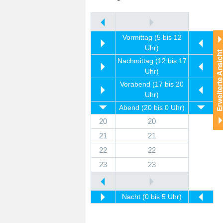
Vormittag (5 bis 12
Uhr)
Nachmittag (12 bis 17
Uhr)
Vorabend (17 bis 20
Uhr)
Abend (20 bis 0 Uhr)
20
20
21
21
22
22
23
23
Nacht (0 bis 5 Uhr)