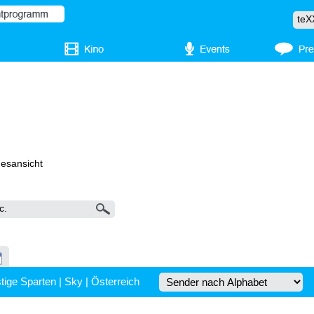
gesansicht
tige Sparten
|
Sky
|
Österreich