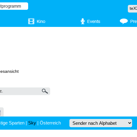
gesansicht
tige Sparten
|
Sky
|
Österreich