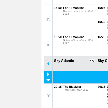
15:50
For All Mankind
15:05
Science-Fiction-Serie, USA
2022
T
15
15:30
T
16:50
For All Mankind
16:25
Science-Fiction-Serie, USA
2022
T
16
Sky Atlantic
Sky C
20:15
The Blacklist
20:15
Thrillerserie, USA 2013
20
Z