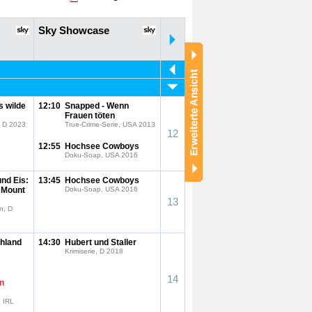
Sky Showcase
s wilde
12:10
Snapped - Wenn
Frauen töten
, D 2023
True-Crime-Serie, USA 2013
12
12:55
Hochsee Cowboys
Doku-Soap, USA 2016
und Eis:
13:45
Hochsee Cowboys
 Mount
Doku-Soap, USA 2016
13
n, D
chland
14:30
Hubert und Staller
Krimiserie, D 2018
14
ln
, IRL