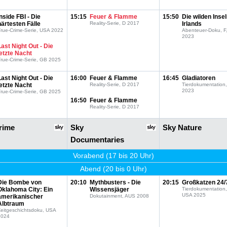
Inside FBI - Die
15:15
Feuer & Flamme
15:50
Die wilden Inse
härtesten Fälle
Reality-Serie, D 2017
Irlands
rue-Crime-Serie, USA 2022
Abenteuer-Doku, F
2023
Last Night Out - Die
letzte Nacht
rue-Crime-Serie, GB 2025
Last Night Out - Die
16:00
Feuer & Flamme
16:45
Gladiatoren
letzte Nacht
Reality-Serie, D 2017
Tierdokumentation
2023
rue-Crime-Serie, GB 2025
16:50
Feuer & Flamme
Reality-Serie, D 2017
rime
Sky
Sky Nature
Documentaries
Vorabend (17 bis 20 Uhr)
Abend (20 bis 0 Uhr)
Die Bombe von
20:10
Mythbusters - Die
20:15
Großkatzen 24/
Oklahoma City: Ein
Wissensjäger
Tierdokumentation
USA 2025
amerikanischer
Dokutainment, AUS 2008
Albtraum
eitgeschichtsdoku, USA
2024