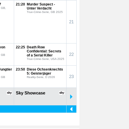
7
21:20
Murder Suspect -
, GB,
Unter Verdacht
True-Crime-Serie, GB 2025
21
von
22:25
Death Row
Confidential: Secrets
22
, GB
of a Serial Killer
True-Crime-Serie, USA 2025
ungtier
23:50
Diese Ochsenknechts
5: Geisterjäger
23
, GB
Reality-Serie, D 2026
Sky Showcase