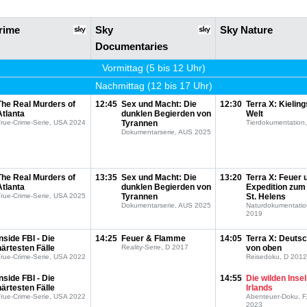
rime
Sky
Sky Nature
Documentaries
Vormittag (5 bis 12 Uhr)
Nachmittag (12 bis 17 Uhr)
The Real Murders of
12:45
Sex und Macht: Die
12:30
Terra X: Kieling
Atlanta
dunklen Begierden von
Welt
rue-Crime-Serie, USA 2024
Tyrannen
Tierdokumentation
Dokumentarserie, AUS 2025
The Real Murders of
13:35
Sex und Macht: Die
13:20
Terra X: Feuer 
Atlanta
dunklen Begierden von
Expedition zum
rue-Crime-Serie, USA 2025
Tyrannen
St. Helens
Dokumentarserie, AUS 2025
Naturdokumentatio
2019
Inside FBI - Die
14:25
Feuer & Flamme
14:05
Terra X: Deuts
härtesten Fälle
Reality-Serie, D 2017
von oben
rue-Crime-Serie, USA 2022
Reisedoku, D 2012
Inside FBI - Die
14:55
Die wilden Inse
härtesten Fälle
Irlands
rue-Crime-Serie, USA 2022
Abenteuer-Doku, F
2023