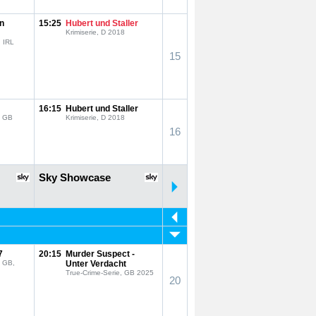
ln
15:25
Hubert und Staller
Krimiserie, D 2018
, IRL
15
16:15
Hubert und Staller
, GB
Krimiserie, D 2018
16
Sky Showcase
7
20:15
Murder Suspect -
, GB,
Unter Verdacht
True-Crime-Serie, GB 2025
20