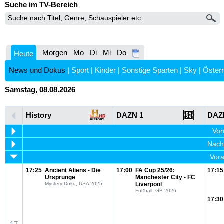
Suche im TV-Bereich
Morgen
Mo
Di
Mi
Do
Heute
News und Dokus
|
Sport
|
Kinder
|
Sonstige Sparten
|
Sky
|
Österr
Samstag, 08.08.2026
History
DAZN 1
DAZ
Vor
Nachm
Vora
17:25
Ancient Aliens - Die
17:00
FA Cup 25/26:
17:15
Ursprünge
Manchester City - FC
Mystery-Doku, USA 2025
Liverpool
Fußball, GB 2026
17:30