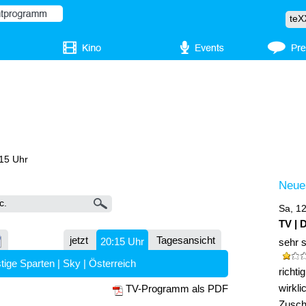
:15 Uhr
Neue
Sa, 1
TV | 
jetzt
Tagesansicht
20:15 Uhr
sehr 
tige Sparten
|
Sky
|
Österreich
richt
wirkli
TV-Programm als PDF
Zuscha