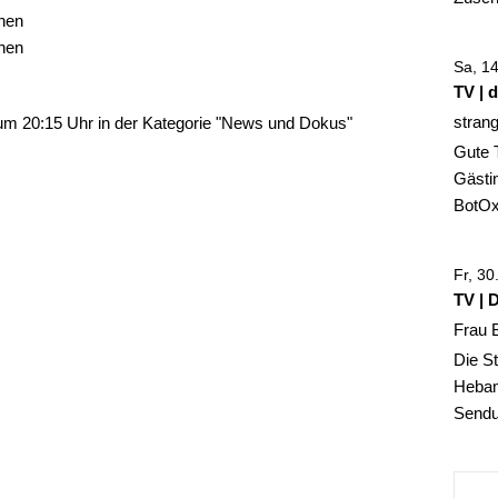
hen
hen
Sa, 1
TV | 
stran
um 20:15 Uhr in der Kategorie "News und Dokus"
Gute 
Gästin
BotOx,
Fr, 3
TV | 
Frau 
Die St
Hebam
Sendun