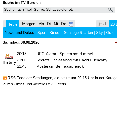
Suche im TV-Bereich
Morgen
Mo
Di
Mi
Do
jetzt
Heute
20:
News und Dokus
|
Sport
|
Kinder
|
Sonstige Sparten
|
Sky
|
Österr
Samstag, 08.08.2026
20:15
UFO-Alarm - Spuren am Himmel
21:00
Secrets Declassified mit David Duchovny
History
21:45
Mysterium Bermudadreieck
RSS Feed
der Sendungen, die heute um 20:15 Uhr in der Kateg
laufen -
Infos und weitere RSS Feeds