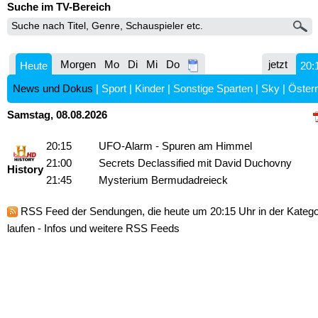
Suche im TV-Bereich
Morgen
Mo
Di
Mi
Do
jetzt
Heute
20:
News und Dokus
|
Sport
|
Kinder
|
Sonstige Sparten
|
Sky
|
Österr
Samstag, 08.08.2026
20:15
UFO-Alarm - Spuren am Himmel
21:00
Secrets Declassified mit David Duchovny
History
21:45
Mysterium Bermudadreieck
RSS Feed
der Sendungen, die heute um 20:15 Uhr in der Kateg
laufen -
Infos und weitere RSS Feeds