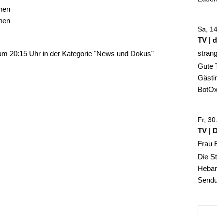
hen
hen
Sa, 1
TV | 
stran
um 20:15 Uhr in der Kategorie "News und Dokus"
Gute 
Gästin
BotOx,
Fr, 3
TV | 
Frau 
Die St
Hebam
Sendun