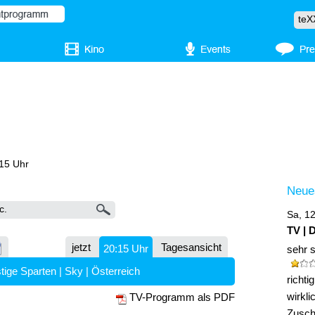
:15 Uhr
Neue
Sa, 1
TV | 
jetzt
Tagesansicht
20:15 Uhr
sehr 
tige Sparten
|
Sky
|
Österreich
richt
wirkli
TV-Programm als PDF
Zuscha