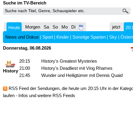
Suche im TV-Bereich
Morgen
Sa
So
Mo
Di
jetzt
Heute
20:
News und Dokus
|
Sport
|
Kinder
|
Sonstige Sparten
|
Sky
|
Österr
Donnerstag, 06.08.2026
20:15
History's Greatest Mysteries
21:00
History's Deadliest mit Ving Rhames
History
21:45
Wunder und Heiligtümer mit Dennis Quaid
RSS Feed
der Sendungen, die heute um 20:15 Uhr in der Kateg
laufen -
Infos und weitere RSS Feeds