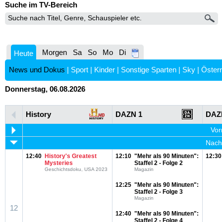
Suche im TV-Bereich
Morgen
Sa
So
Mo
Di
Heute
News und Dokus
|
Sport
|
Kinder
|
Sonstige Sparten
|
Sky
|
Österr
Donnerstag, 06.08.2026
History
DAZN 1
DAZ
Vor
Nachm
12:40
History's Greatest
12:10
"Mehr als 90 Minuten":
12:30
Mysteries
Staffel 2 - Folge 2
Geschichtsdoku, USA 2023
Magazin
12:25
"Mehr als 90 Minuten":
Staffel 2 - Folge 3
Magazin
12
12:40
"Mehr als 90 Minuten":
Staffel 2 - Folge 4