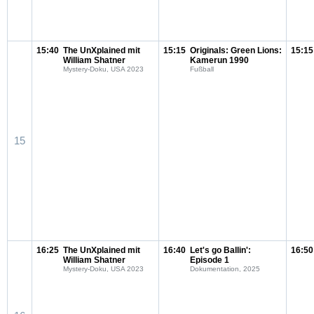
15:40
The UnXplained mit
15:15
Originals: Green Lions:
15:15
William Shatner
Kamerun 1990
Mystery-Doku, USA 2023
Fußball
15
16:25
The UnXplained mit
16:40
Let's go Ballin':
16:50
William Shatner
Episode 1
Mystery-Doku, USA 2023
Dokumentation, 2025