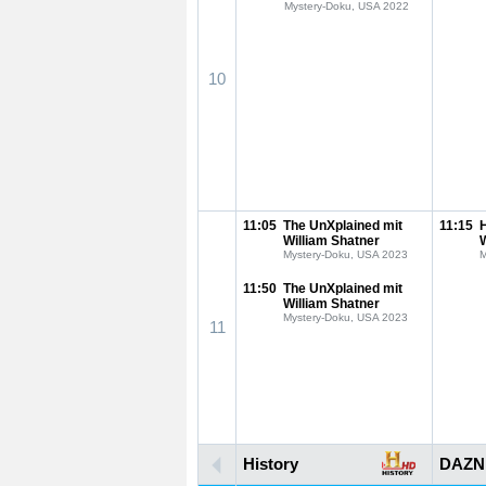
Mystery-Doku, USA 2022
10
11:05
The UnXplained mit
11:15
William Shatner
Mystery-Doku, USA 2023
M
11:50
The UnXplained mit
William Shatner
Mystery-Doku, USA 2023
11
History
DAZN