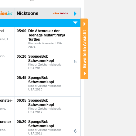
Nicktoons
nd
05:00
Die Abenteuer der
Teenage Mutant Ninja
erie, F
Turtles
Kinder-Actionserie, USA
2024
ion-
05:20
SpongeBob
Schwammkopf
5
Kinder-Zeichentrickserie,
USA 2016
05:45
SpongeBob
Schwammkopf
Kinder-Zeichentrickserie,
USA 2016
onster-
06:05
SpongeBob
Schwammkopf
erie,
Kinder-Zeichentrickserie,
USA 2012
onster-
06:20
SpongeBob
Schwammkopf
erie,
Kinder-Zeichentrickserie,
6
USA 2011