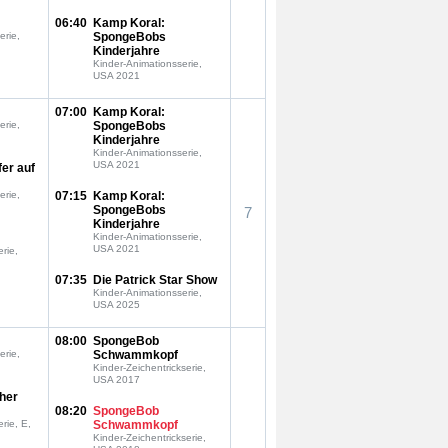
06:40
Kamp Koral:
erie,
SpongeBobs
Kinderjahre
Kinder-Animationsserie,
USA 2021
07:00
Kamp Koral:
erie,
SpongeBobs
Kinderjahre
Kinder-Animationsserie,
USA 2021
fer auf
erie,
07:15
Kamp Koral:
SpongeBobs
7
Kinderjahre
Kinder-Animationsserie,
USA 2021
rie,
07:35
Die Patrick Star Show
Kinder-Animationsserie,
USA 2025
08:00
SpongeBob
erie,
Schwammkopf
Kinder-Zeichentrickserie,
USA 2017
oher
08:20
SpongeBob
rie, E,
Schwammkopf
Kinder-Zeichentrickserie,