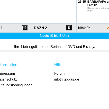
23:55
BARBAPAPA u
Familie
Kinder-Animationss
2023
 1
DAZN 2
Nick Jr.
Nacht (0 bis 5 Uhr)
Ihre Lieblingsfilme und Serien auf DVD und Blu-ray.
nformation
Hilfe
mpressum
Forum
atenschutz
info@texxas.de
utzungsbedingungen