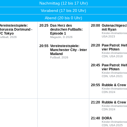
Nachmittag (12 bis 17 Uhr)
Vorabend (17 bis 20 Uhr)
Abend (20 bis 0 Uhr)
Vereinstestspiele:
20:25
Das Herz des
20:00
Gutenachtgesc
Borussia Dortmund -
deutschen Fußballs:
mit Ryan
FC Tokyo
Episode 1
Kinder-Animationss
USA 2023
ußball, 2026
Magazin, D 2026
20:20
Paw Patrol: Hel
20:55
Vereinstestspiele:
vier Pfoten
Manchester City - Inter
Kinder-Animationss
Mailand
CDN, USA 2018
Fußball, 2026
20:45
Paw Patrol: Hel
vier Pfoten
Kinder-Animationss
CDN, USA 2021
20:55
Rubble & Crew
Kinder-Animationss
CDN 2024
21:20
Rubble & Crew
Kinder-Animationss
CDN 2024
21:40
DORA
Kinder-Animationss
CDN, USA 2025