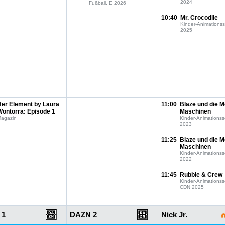
2024
Fußball, E 2026
10:40
Mr. Crocodile
Kinder-Animationss
2025
Her Element by Laura
11:00
Blaze und die M
Wontorra: Episode 1
Maschinen
agazin
Kinder-Animationss
2023
11:25
Blaze und die M
Maschinen
Kinder-Animationss
2022
11:45
Rubble & Crew
Kinder-Animationss
CDN 2025
 1
DAZN 2
Nick Jr.