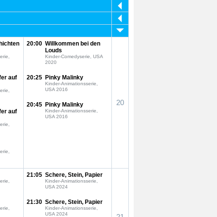
hichten
20:00
Willkommen bei den
Louds
erie,
Kinder-Comedyserie, USA
2020
fer auf
20:25
Pinky Malinky
Kinder-Animationsserie,
USA 2016
erie,
20
20:45
Pinky Malinky
fer auf
Kinder-Animationsserie,
USA 2016
erie,
erie,
21:05
Schere, Stein, Papier
erie,
Kinder-Animationsserie,
USA 2024
21:30
Schere, Stein, Papier
erie,
Kinder-Animationsserie,
USA 2024
21