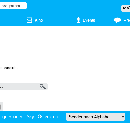
gesansicht
tige Sparten
|
Sky
|
Österreich