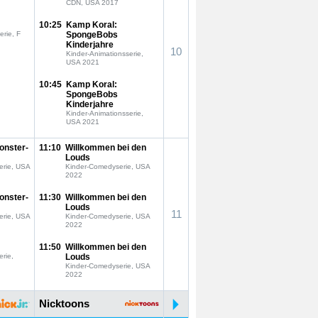
CDN, USA 2017
10:25
Kamp Koral:
erie, F
SpongeBobs
Kinderjahre
10
Kinder-Animationsserie,
USA 2021
10:45
Kamp Koral:
SpongeBobs
Kinderjahre
Kinder-Animationsserie,
USA 2021
onster-
11:10
Willkommen bei den
Louds
erie, USA
Kinder-Comedyserie, USA
2022
onster-
11:30
Willkommen bei den
Louds
11
erie, USA
Kinder-Comedyserie, USA
2022
11:50
Willkommen bei den
erie,
Louds
Kinder-Comedyserie, USA
2022
Nicktoons