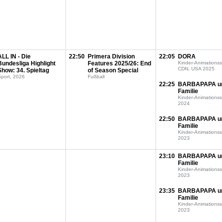
ALL IN - Die
22:50
Primera Division
22:05
DORA
Bundesliga Highlight
Features 2025/26: End
Kinder-Animationss
CDN, USA 2025
Show: 34. Spieltag
of Season Special
port, 2026
Fußball
22:25
BARBAPAPA u
Familie
Kinder-Animationss
2024
22:50
BARBAPAPA u
Familie
Kinder-Animationss
2023
23:10
BARBAPAPA u
Familie
Kinder-Animationss
2023
23:35
BARBAPAPA u
Familie
Kinder-Animationss
2023