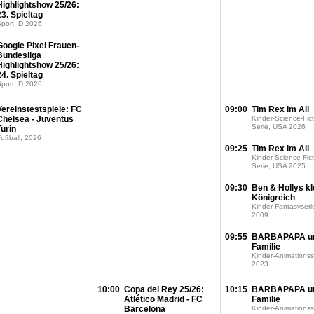
Highlightshow 25/26:
23. Spieltag
port, D 2026
Google Pixel Frauen-
Bundesliga
Highlightshow 25/26:
24. Spieltag
port, D 2026
Vereinstestspiele: FC
09:00
Tim Rex im All
Chelsea - Juventus
Kinder-Science-Fict
Serie, USA 2026
Turin
ußball, 2026
09:25
Tim Rex im All
Kinder-Science-Fict
Serie, USA 2025
09:30
Ben & Hollys kl
Königreich
Kinder-Fantasyseri
2009
09:55
BARBAPAPA u
Familie
Kinder-Animationss
2023
10:00
Copa del Rey 25/26:
10:15
BARBAPAPA u
Atlético Madrid - FC
Familie
Barcelona
Kinder-Animationss