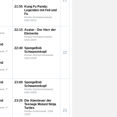
21:55
Kung Fu Panda:
Legenden mit Fell und
Fu
Kinder-Animationsserie,
USA 2013
22:15
Avatar - Der Herr der
erie,
Elemente
Kinder-Animationsserie,
USA 2005
nd
22:40
SpongeBob
erie, F
Schwammkopf
22
Kinder-Zeichentrickserie,
USA 2008
nd
erie, F
nd
23:00
SpongeBob
Schwammkopf
erie, F
Kinder-Zeichentrickserie,
USA 2008
nd
23:25
Die Abenteuer der
Teenage Mutant Ninja
erie, F
Turtles
23
Kinder-Actionserie, USA
2025