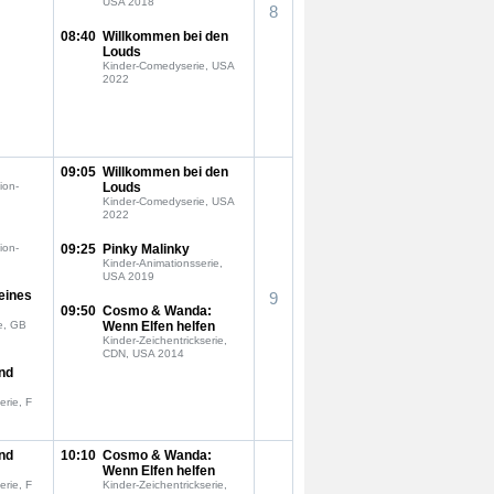
USA 2018
8
08:40
Willkommen bei den
Louds
Kinder-Comedyserie, USA
2022
09:05
Willkommen bei den
ion-
Louds
Kinder-Comedyserie, USA
2022
ion-
09:25
Pinky Malinky
Kinder-Animationsserie,
USA 2019
eines
9
09:50
Cosmo & Wanda:
e, GB
Wenn Elfen helfen
Kinder-Zeichentrickserie,
CDN, USA 2014
nd
erie, F
nd
10:10
Cosmo & Wanda:
Wenn Elfen helfen
erie, F
Kinder-Zeichentrickserie,