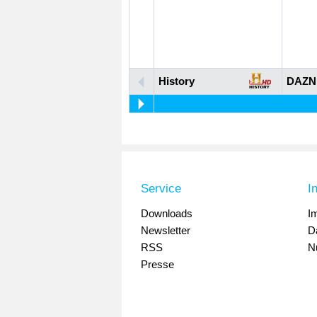
History
DAZN
Service
I
Downloads
I
Newsletter
D
RSS
N
Presse