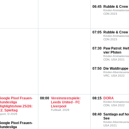
06:45
Rubble & Crew
Kinder-Animationss
CDN 2023
07:05
Rubble & Crew
Kinder-Animationss
CDN 2023
07:30
Paw Patrol: Hel
vier Pfoten
Kinder-Animationss
CDN, USA 2021
07:50
Die Waldtruppe
Kinder-Abenteuerse
VRC, USA 2022
Google Pixel Frauen-
08:00
Vereinstestspiele:
08:15
DORA
Bundesliga
Leeds United - FC
Kinder-Animationss
CDN, USA 2022
Highlightshow 25/26:
Liverpool
22. Spieltag
Fußball, 2026
port, D 2026
08:40
Santiago auf h
See
Kinder-Abenteuerse
Google Pixel Frauen-
USA 2021
Bundesliga