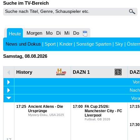
Suche im TV-Bereich
Morgen
Mo
Di
Mi
Do
Heute
News und Dokus
|
Sport
|
Kinder
|
Sonstige Sparten
|
Sky
|
Österr
Samstag, 08.08.2026
History
DAZN 1
DAZ
Vor
Nachm
Vora
17:25
Ancient Aliens - Die
17:00
FA Cup 25/26:
17:15
Ursprünge
Manchester City - FC
Mystery-Doku, USA 2025
Liverpool
Fußball, GB 2026
17:30