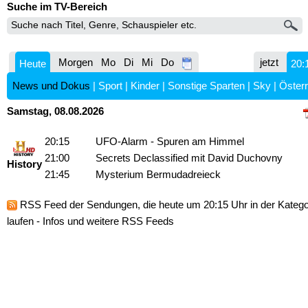
Suche im TV-Bereich
Morgen
Mo
Di
Mi
Do
jetzt
Heute
20:
News und Dokus
|
Sport
|
Kinder
|
Sonstige Sparten
|
Sky
|
Österr
Samstag, 08.08.2026
20:15
UFO-Alarm - Spuren am Himmel
21:00
Secrets Declassified mit David Duchovny
History
21:45
Mysterium Bermudadreieck
RSS Feed
der Sendungen, die heute um 20:15 Uhr in der Kateg
laufen -
Infos und weitere RSS Feeds