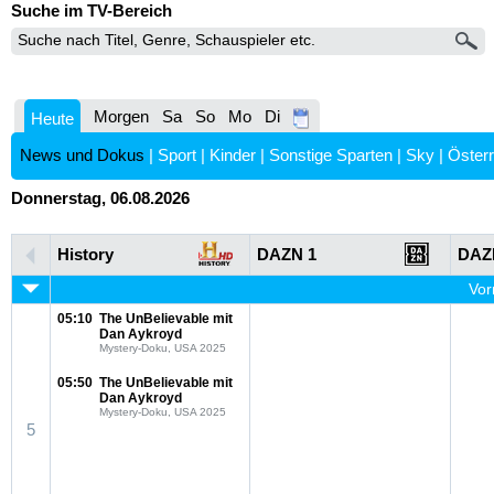
Suche im TV-Bereich
Morgen
Sa
So
Mo
Di
Heute
News und Dokus
|
Sport
|
Kinder
|
Sonstige Sparten
|
Sky
|
Österr
Donnerstag, 06.08.2026
History
DAZN 1
DAZ
Vor
05:10
The UnBelievable mit
Dan Aykroyd
Mystery-Doku, USA 2025
05:50
The UnBelievable mit
Dan Aykroyd
Mystery-Doku, USA 2025
5