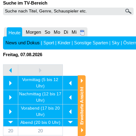
Suche im TV-Bereich
Morgen
So
Mo
Di
Mi
Heute
News und Dokus
|
Sport
|
Kinder
|
Sonstige Sparten
|
Sky
|
Österr
Freitag, 07.08.2026
Vormittag (5 bis 12
Uhr)
Nachmittag (12 bis 17
Uhr)
Vorabend (17 bis 20
Uhr)
Abend (20 bis 0 Uhr)
20
20