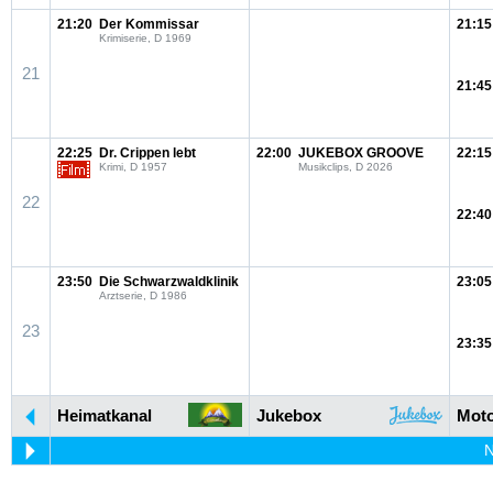
21:20
Der Kommissar
21:15
Krimiserie, D 1969
21
21:45
22:25
Dr. Crippen lebt
22:00
JUKEBOX GROOVE
22:15
Krimi, D 1957
Musikclips, D 2026
22
22:40
23:50
Die Schwarzwaldklinik
23:05
Arztserie, D 1986
23
23:35
Heimatkanal
Jukebox
Moto
N