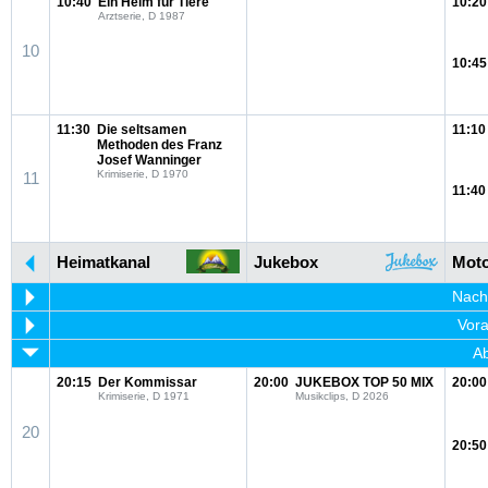
10:40
Ein Heim für Tiere
10:20
Arztserie, D 1987
10
10:45
11:30
Die seltsamen
11:10
Methoden des Franz
Josef Wanninger
Krimiserie, D 1970
11
11:40
Heimatkanal
Jukebox
Moto
Nachm
Vora
Ab
20:15
Der Kommissar
20:00
JUKEBOX TOP 50 MIX
20:00
Krimiserie, D 1971
Musikclips, D 2026
20
20:50