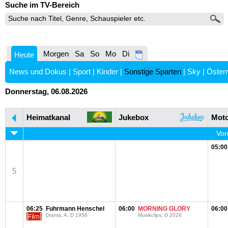
Suche im TV-Bereich
Morgen
Sa
So
Mo
Di
Heute
News und Dokus
|
Sport
|
Kinder
|
Sonstige Sparten
|
Sky
|
Österr
Donnerstag, 06.08.2026
Heimatkanal
Jukebox
Moto
Vor
05:00
5
06:25
Fuhrmann Henschel
06:00
MORNING GLORY
06:00
Drama, A, D 1956
Musikclips, D 2026