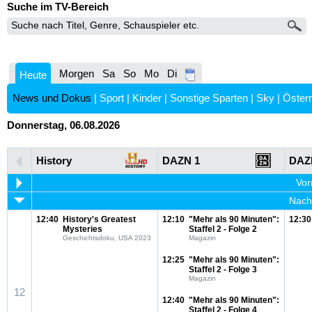
Suche im TV-Bereich
Morgen
Sa
So
Mo
Di
Heute
News und Dokus
|
Sport
|
Kinder
|
Sonstige Sparten
|
Sky
|
Österr
Donnerstag, 06.08.2026
History
DAZN 1
DAZ
Vor
Nachm
12:40
History's Greatest
12:10
"Mehr als 90 Minuten":
12:30
Mysteries
Staffel 2 - Folge 2
Geschichtsdoku, USA 2023
Magazin
12:25
"Mehr als 90 Minuten":
Staffel 2 - Folge 3
Magazin
12
12:40
"Mehr als 90 Minuten":
Staffel 2 - Folge 4