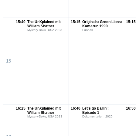
15:40
The UnXplained mit
15:15
Originals: Green Lions:
15:15
William Shatner
Kamerun 1990
Mystery-Doku, USA 2023
Fußball
15
16:25
The UnXplained mit
16:40
Let's go Ballin':
16:50
William Shatner
Episode 1
Mystery-Doku, USA 2023
Dokumentation, 2025