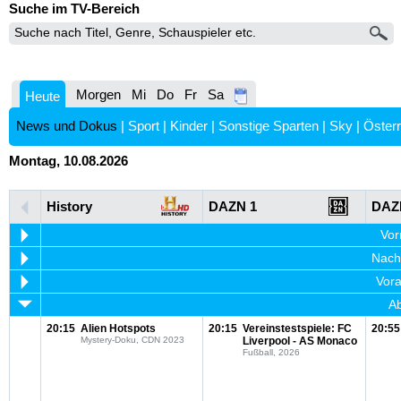
Suche im TV-Bereich
Morgen
Mi
Do
Fr
Sa
Heute
News und Dokus
|
Sport
|
Kinder
|
Sonstige Sparten
|
Sky
|
Österr
Montag, 10.08.2026
History
DAZN 1
DAZ
Vor
Nachm
Vora
Ab
20:15
Alien Hotspots
20:15
Vereinstestspiele: FC
20:55
Mystery-Doku, CDN 2023
Liverpool - AS Monaco
Fußball, 2026