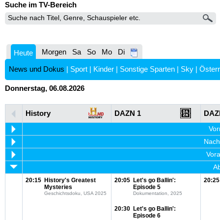
Suche im TV-Bereich
Morgen
Sa
So
Mo
Di
Heute
News und Dokus
|
Sport
|
Kinder
|
Sonstige Sparten
|
Sky
|
Österr
Donnerstag, 06.08.2026
History
DAZN 1
DAZ
Vor
Nachm
Vora
Ab
20:15
History's Greatest
20:05
Let's go Ballin':
20:25
Mysteries
Episode 5
Geschichtsdoku, USA 2025
Dokumentation, 2025
20:30
Let's go Ballin':
Episode 6