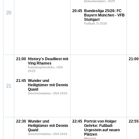
Dokumentation, 2025
20:45
Bundesliga 25/26: FC
20
Bayern München - VFB
Stuttgart
Fußball, D 2026
21:00
History's Deadliest mit
21:00
Ving Rhames
Katastrophendoku, USA
2025
21:45
Wunder und
Heiligtümer mit Dennis
21
Quaid
Geschichtsdoku, USA 2024
22:30
Wunder und
22:45
Porträt von Holger
22:55
Heiligtümer mit Dennis
Gehrke: Fußball-
Quaid
Urgestein auf neuen
Geschichtsdoku, USA 2024
Plätzen
Magazin