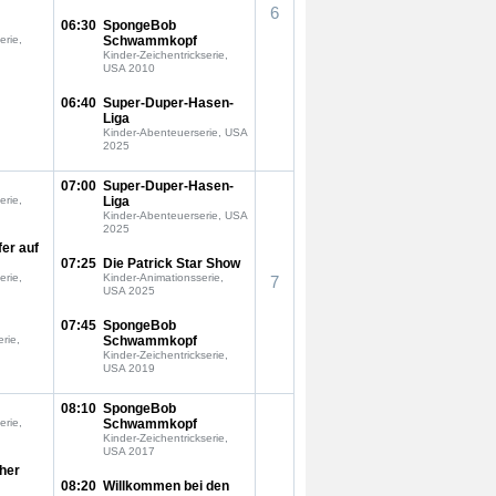
6
06:30
SpongeBob
erie,
Schwammkopf
Kinder-Zeichentrickserie,
USA 2010
06:40
Super-Duper-Hasen-
Liga
Kinder-Abenteuerserie, USA
2025
07:00
Super-Duper-Hasen-
erie,
Liga
Kinder-Abenteuerserie, USA
2025
fer auf
07:25
Die Patrick Star Show
erie,
Kinder-Animationsserie,
7
USA 2025
07:45
SpongeBob
rie,
Schwammkopf
Kinder-Zeichentrickserie,
USA 2019
08:10
SpongeBob
erie,
Schwammkopf
Kinder-Zeichentrickserie,
USA 2017
oher
08:20
Willkommen bei den