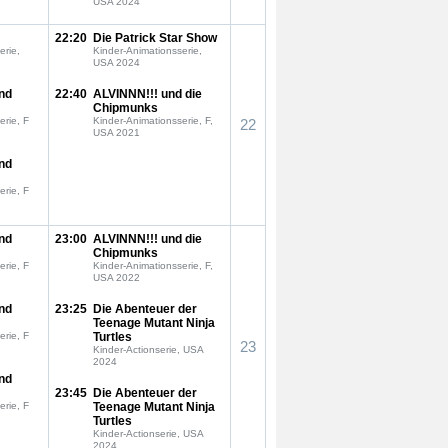
USA 2024
22:20
Die Patrick Star Show
erie,
Kinder-Animationsserie,
USA 2024
nd
22:40
ALVINNN!!! und die
Chipmunks
erie, F
Kinder-Animationsserie, F,
22
USA 2021
nd
erie, F
nd
23:00
ALVINNN!!! und die
Chipmunks
erie, F
Kinder-Animationsserie, F,
USA 2022
nd
23:25
Die Abenteuer der
Teenage Mutant Ninja
erie, F
Turtles
23
Kinder-Actionserie, USA
2024
nd
23:45
Die Abenteuer der
erie, F
Teenage Mutant Ninja
Turtles
Kinder-Actionserie, USA
2024