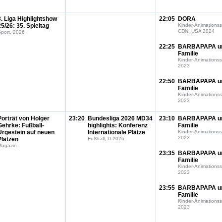
3. Liga Highlightshow
22:05
DORA
25/26: 35. Spieltag
Kinder-Animationss
CDN, USA 2024
port, 2026
22:25
BARBAPAPA u
Familie
Kinder-Animationss
2023
22:50
BARBAPAPA u
Familie
Kinder-Animationss
2023
Porträt von Holger
23:20
Bundesliga 2026 MD34
23:10
BARBAPAPA u
Gehrke: Fußball-
highlights: Konferenz
Familie
Urgestein auf neuen
Internationale Plätze
Kinder-Animationss
2023
Plätzen
Fußball, D 2026
Magazin
23:35
BARBAPAPA u
Familie
Kinder-Animationss
2023
23:55
BARBAPAPA u
Familie
Kinder-Animationss
2023