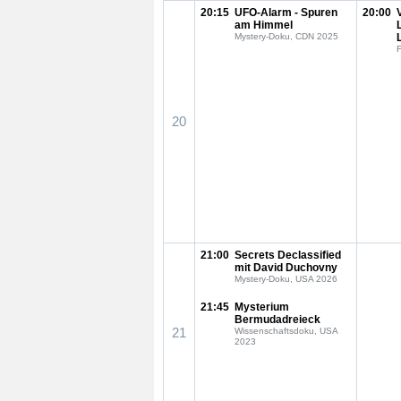
20:15
UFO-Alarm - Spuren
20:00
am Himmel
Mystery-Doku, CDN 2025
F
20
21:00
Secrets Declassified
mit David Duchovny
Mystery-Doku, USA 2026
21:45
Mysterium
Bermudadreieck
21
Wissenschaftsdoku, USA
2023