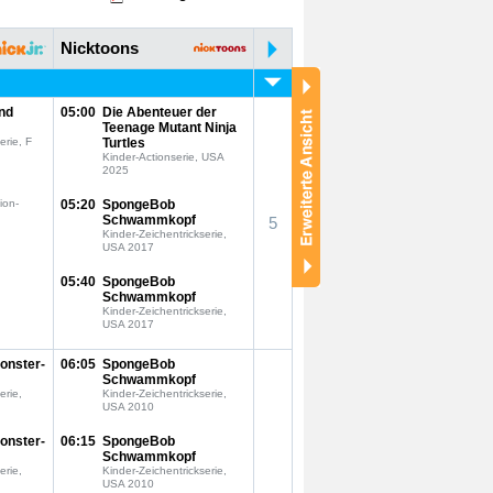
Nicktoons
nd
05:00
Die Abenteuer der
Teenage Mutant Ninja
erie, F
Turtles
Kinder-Actionserie, USA
2025
ion-
05:20
SpongeBob
Schwammkopf
5
Kinder-Zeichentrickserie,
USA 2017
05:40
SpongeBob
Schwammkopf
Kinder-Zeichentrickserie,
USA 2017
onster-
06:05
SpongeBob
Schwammkopf
erie,
Kinder-Zeichentrickserie,
USA 2010
onster-
06:15
SpongeBob
Schwammkopf
erie,
Kinder-Zeichentrickserie,
USA 2010