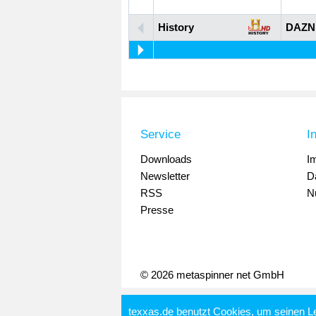
History
DAZN
Service
I
Downloads
I
Newsletter
D
RSS
N
Presse
© 2026 metaspinner net GmbH
texxas.de benutzt Cookies, um seinen L