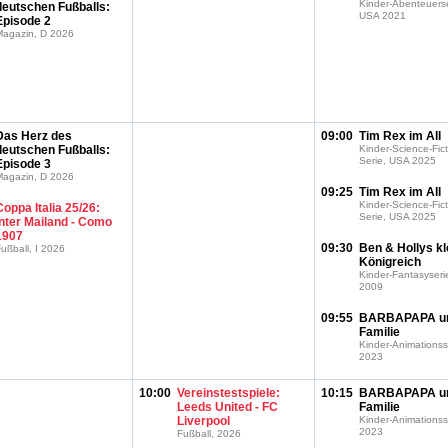
Kinder-Abenteuerse
deutschen Fußballs:
USA 2021
Episode 2
Magazin, D 2026
Das Herz des
09:00
Tim Rex im All
deutschen Fußballs:
Kinder-Science-Fict
Serie, USA 2025
Episode 3
Magazin, D 2026
09:25
Tim Rex im All
Kinder-Science-Fict
Coppa Italia 25/26:
Serie, USA 2025
Inter Mailand - Como
1907
09:30
Ben & Hollys kl
ußball, I 2026
Königreich
Kinder-Fantasyseri
2009
09:55
BARBAPAPA u
Familie
Kinder-Animationss
2023
10:00
Vereinstestspiele:
10:15
BARBAPAPA u
Leeds United - FC
Familie
Liverpool
Kinder-Animationss
2023
Fußball, 2026