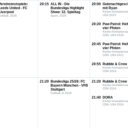
Vereinstestspiele:
20:15
ALL IN - Die
20:00
Gutenachtgesc
Leeds United - FC
Bundesliga Highlight
mit Ryan
Liverpool
Show: 32. Spieltag
Kinder-Animationss
USA 2023
ußball, 2026
Sport, 2026
20:20
Paw Patrol: Hel
vier Pfoten
Kinder-Animationss
CDN, USA 2018
20:45
Paw Patrol: Hel
vier Pfoten
Kinder-Animationss
CDN, USA 2021
20:55
Rubble & Crew
Kinder-Animationss
CDN 2024
21:20
Bundesliga 25/26: FC
21:20
Rubble & Crew
Bayern München - VFB
Kinder-Animationss
CDN 2024
Stuttgart
Fußball, D 2026
21:40
DORA
Kinder-Animationss
CDN, USA 2024