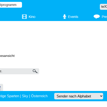
gesansicht
tige Sparten
|
Sky
|
Österreich