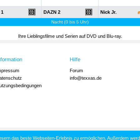
 1
DAZN 2
Nick Jr.
Nacht (0 bis 5 Uhr)
Ihre Lieblingsfilme und Serien auf DVD und Blu-ray.
nformation
Hilfe
mpressum
Forum
atenschutz
info@texxas.de
utzungsbedingungen
esern das beste Webseiten-Erlebnis zu ermöglichen. Außerdem werde