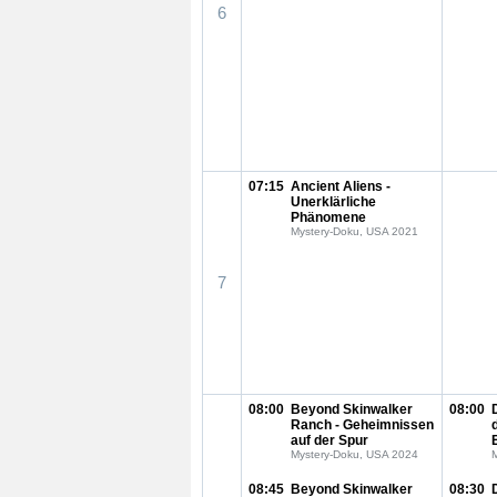
6
07:15
Ancient Aliens -
Unerklärliche
Phänomene
Mystery-Doku, USA 2021
7
08:00
Beyond Skinwalker
08:00
Ranch - Geheimnissen
auf der Spur
Mystery-Doku, USA 2024
08:45
Beyond Skinwalker
08:30