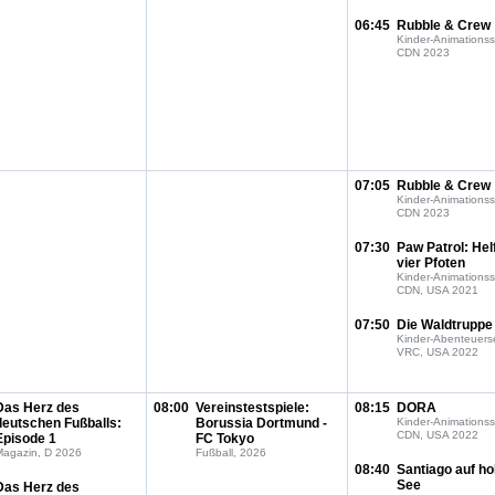
06:45
Rubble & Crew
Kinder-Animationss
CDN 2023
07:05
Rubble & Crew
Kinder-Animationss
CDN 2023
07:30
Paw Patrol: Hel
vier Pfoten
Kinder-Animationss
CDN, USA 2021
07:50
Die Waldtruppe
Kinder-Abenteuerse
VRC, USA 2022
Das Herz des
08:00
Vereinstestspiele:
08:15
DORA
deutschen Fußballs:
Borussia Dortmund -
Kinder-Animationss
CDN, USA 2022
Episode 1
FC Tokyo
Magazin, D 2026
Fußball, 2026
08:40
Santiago auf h
See
Das Herz des