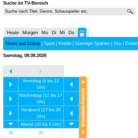
Suche im TV-Bereich
Heute
Morgen
Mo
Di
Mi
Do
News und Dokus
|
Sport
|
Kinder
|
Sonstige Sparten
|
Sky
|
Österr
Samstag, 08.08.2026
Vormittag (5 bis 12
Uhr)
Nachmittag (12 bis 17
Uhr)
Vorabend (17 bis 20
Uhr)
Abend (20 bis 0 Uhr)
20
20