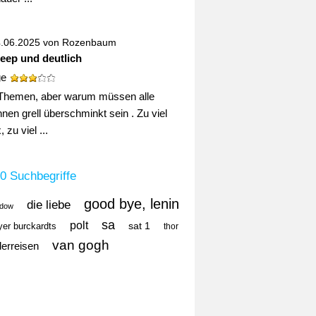
4.06.2025 von
Rozenbaum
deep und deutlich
ge
Themen, aber warum müssen alle
nen grell überschminkt sein . Zu viel
 zu viel ...
0 Suchbegriffe
good bye, lenin
die liebe
idow
sa
polt
sat 1
er burckardts
thor
van gogh
derreisen