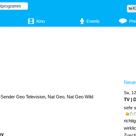
Neue
Sa, 1
Sender Geo Television, Nat Geo, Nat Geo Wild
TV | 
sehr 
richt
wirkli
ky
Zuscha