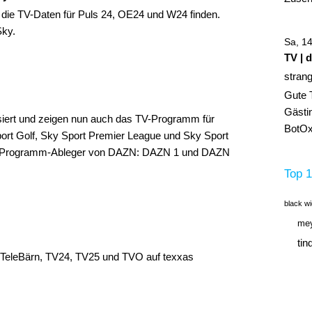
 die TV-Daten für Puls 24, OE24 und W24 finden.
Sky.
Sa, 1
TV | 
stran
Gute 
Gästin
siert und zeigen nun auch das TV-Programm für
BotOx,
rt Golf, Sky Sport Premier League und Sky Sport
ren Programm-Ableger von DAZN: DAZN 1 und DAZN
Top 1
black w
mey
tin
, TeleBärn, TV24, TV25 und TVO auf texxas