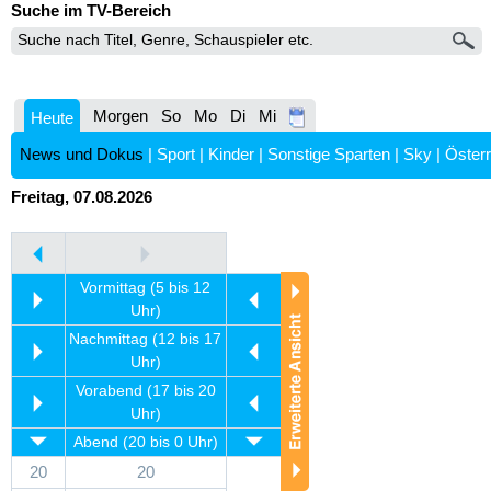
Suche im TV-Bereich
Morgen
So
Mo
Di
Mi
Heute
News und Dokus
|
Sport
|
Kinder
|
Sonstige Sparten
|
Sky
|
Österr
Freitag, 07.08.2026
Vormittag (5 bis 12
Uhr)
Nachmittag (12 bis 17
Uhr)
Vorabend (17 bis 20
Uhr)
Abend (20 bis 0 Uhr)
20
20